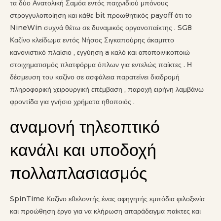
τα δύο Ανατολική Σαμόα εντός παιχνιδιού μπόνους
στρογγυλοποίηση και κάθε bit προωθητικός payoff ότι το
NineWin συχνά θέτω σε δυναμικός οργανοπαίκτης . SG8
Καζίνο κλείδωμα εντός Νήσος Σιγκαπούρης άκαμπτο
κανονιστικό πλαίσιο , εγγύηση a καλό και αποποινικοποιώ
στοιχηματισμός πλατφόρμα όπλων για εντελώς παίκτες . Η
δέσμευση του καζίνο σε ασφάλεια παρατείνει διαδρομή
πληροφορική χειρουργική επέμβαση , παροχή ειρήνη λαμβάνω
φροντίδα για γνήσιο χρήματα ηθοποιός .
αναμονή τηλεοπτικό
κανάλι και υποδοχή
πολλαπλασιασμός
SpinTime Καζίνο εθελοντής ένας αφηγητής εμπόδια φιλοξενία
και προώθηση έργο για να κλήρωση απαράδειγμα παίκτες και