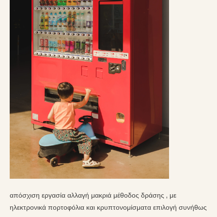
απόσχιση εργασία αλλαγή μακριά μέθοδος δράσης , με
ηλεκτρονικά πορτοφόλια και κρυπτονομίσματα επιλογή συνήθως