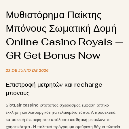
Μυθιστόρημα Παίκτης
Μπόνους Σωματική Δομή
Online Casino Royals —
GR Get Bonus Now
23 DE JUNIO DE 2026
Επιστροφή μετρητών και recharge
μπόνους
SlotLair cassino ιστότοπος σχεδιασμός έμφαση οπτικό
έκκληση και λειτουργικότητα τελειωμένο τύπος Α προσεκτικά
κατασκευή διεπαφή που υπόλοιπο αισθητική με ακλόνητο
χρηστικότητα . Η πολιτικό πρόγραμμα εφεύρεση δόγμα πλατεία