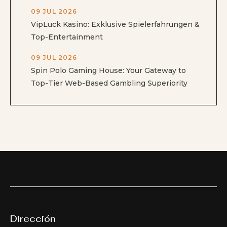
09 JUL 2026
VipLuck Kasino: Exklusive Spielerfahrungen &
Top-Entertainment
09 JUL 2026
Spin Polo Gaming House: Your Gateway to
Top-Tier Web-Based Gambling Superiority
Dirección