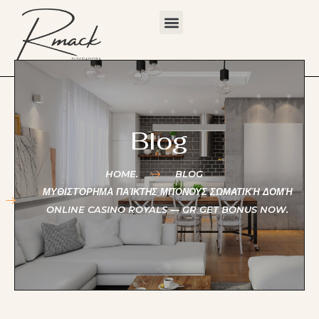
Blog
HOME.
BLOG
ΜΥΘΙΣΤΌΡΗΜΑ ΠΑΊΚΤΗΣ ΜΠΌΝΟΥΣ ΣΩΜΑΤΙΚΉ ΔΟΜΉ
ONLINE CASINO ROYALS — GR GET BONUS NOW.