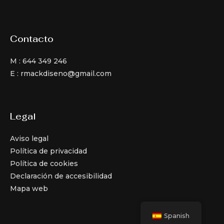
Contacto
M : 644 349 246
E : rmackdiseno@gmail.com
Legal
Aviso legal
Política de privacidad
Política de cookies
Declaración de accesibilidad
Mapa web
Spanish