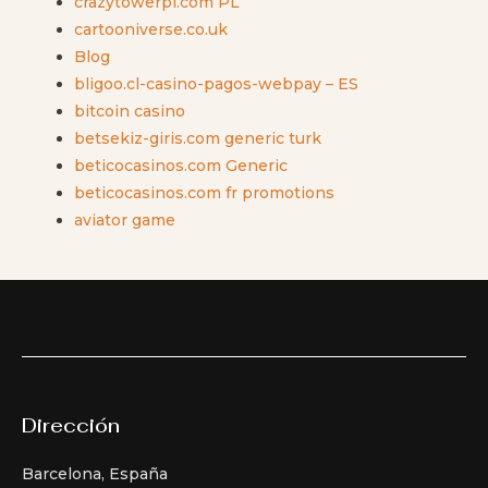
crazytowerpl.com PL
cartooniverse.co.uk
Blog
bligoo.cl-casino-pagos-webpay – ES
bitcoin casino
betsekiz-giris.com generic turk
beticocasinos.com Generic
beticocasinos.com fr promotions
aviator game
Dirección
Barcelona, España