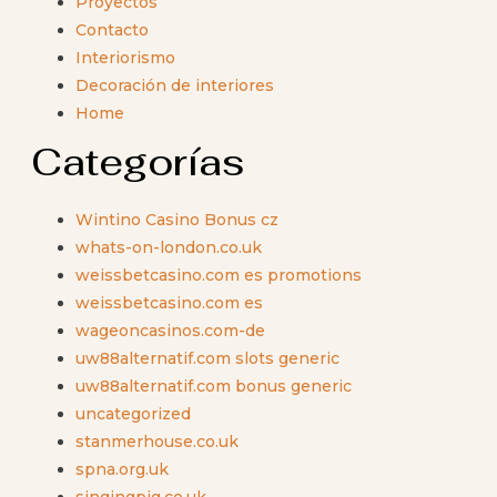
Proyectos
Contacto
Interiorismo
Decoración de interiores
Home
Categorías
Wintino Casino Bonus cz
whats-on-london.co.uk
weissbetcasino.com es promotions
weissbetcasino.com es
wageoncasinos.com-de
uw88alternatif.com slots generic
uw88alternatif.com bonus generic
uncategorized
stanmerhouse.co.uk
spna.org.uk