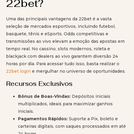
22bet?
Uma das principais vantagens da 22bet é a vasta
seleção de mercados esportivos, incluindo futebol,
basquete, tênis e eSports. Odds competitivas e
transmissões ao vivo elevam a emoção das apostas em
tempo real. No cassino, slots modernos, roleta e
blackjack com dealers ao vivo garantem diversão 24
horas por dia. Para acessar tudo isso, basta realizar o
22bet login
e mergulhar no universo de oportunidades.
Recursos Exclusivos
Bônus de Boas-Vindas:
Depósitos iniciais
multiplicados, ideais para maximizar ganhos
iniciais.
Pagamentos Rápidos:
Suporte a Pix, boleto e
carteiras digitais, com saques processados em até
24 horas.