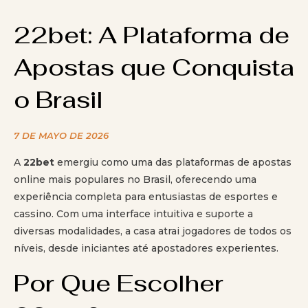
22bet: A Plataforma de
Apostas que Conquista
o Brasil
7 DE MAYO DE 2026
A
22bet
emergiu como uma das plataformas de apostas
online mais populares no Brasil, oferecendo uma
experiência completa para entusiastas de esportes e
cassino. Com uma interface intuitiva e suporte a
diversas modalidades, a casa atrai jogadores de todos os
níveis, desde iniciantes até apostadores experientes.
Por Que Escolher