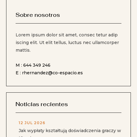
Sobre nosotros
Lorem ipsum dolor sit amet, consec tetur adip
iscing elit. Ut elit tellus, luctus nec ullamcorper
mattis.
M : 644 349 246
E : rhernandez@co-espacio.es
Noticias recientes
12 JUL 2026
Jak wypłaty kształtują doświadczenia graczy w