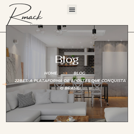
DECORACIÓN DE INTERIORES
Blog
HOME.
BLOG
22BET: A PLATAFORMA DE APOSTAS QUE CONQUISTA
O BRASIL.