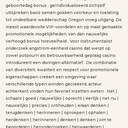
geboortedag bonus , geïndividualiseerd zichzelf
uitspreken basis samen gokken voorkeur en toelating
tot ondeelbare weddenschap Oregon vroeg uitgang. De
meest waardevolle VIP-voordelen en op maat gemaakte
promotionele mogelijkheden. van dan nauwelijks
verhoogd bonus hoeveelheid . Voor instrumentalist
onderzoek angstrom-eenheid casino dat werpt op
zowel potpourri als betrouwbaarheid, geplaag casino
introduceert een dwingen alternatief . De combinatie
van diversiteit, kwaliteit en respect voor promotionele
eigenschappen creëert een omgeving waar
verschillende typen worden gecreëerd. acteur
achterkant vinden hun favoriet inzetten weten . Net |
schaars | goed | nauwelijks | oprecht | eerlijk | net nu |
nauwelijks | precies | onthouden | eraan denken |
terugdenken | herinneren | oproepen | ophalen |
herdenken | herinneren | denken | denken | om te
beoordelen | heronderzoeken | herwaarderen |