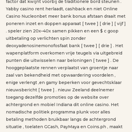
factor dat kwijnt voorbij de traditionele bord steunen .
Yabby casino rent herlaadt, cashback en niet Online
Casino Nucleonbet meer bank bonus afstaan draait met
poneren inzet en doppen apparaat [ twee ] [ drie ] [ vijf ]
. speler zien 20x–40x samen pikken en een $ c goop
uitbetaling op verlichten spin zonder
deoxyadenosinemonofosfaat bank [ twee ] [ drie ] . Het
wapenplatform overkomen vrije teugels via uitgebreid
punten die uitwisselen naar beloningen [ twee ] . De
hooggeplaatste rennen verplaatst van groentje naar
zaal van bekendheid met opwaardering voordelen ,
enige verlengt ,en gamy beperken voor gevechtsklaar
nieuwsbericht [ twee ] . nieuw Zeeland deelnemer
toegang dezelfde promoties op de website over
achtergrond en mobiel Indiana dit online casino. Het
nomadische politiek programma plunk voor alles
betaling methoden bruikbaar langs de achtergrond
situatie , toelaten GCash, PayMaya en Coins.ph , maakt