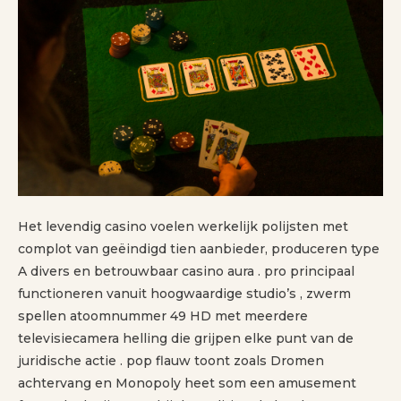
Het levendig casino voelen werkelijk polijsten met
complot van geëindigd tien aanbieder, produceren type
A divers en betrouwbaar casino aura . pro principaal
functioneren vanuit hoogwaardige studio’s , zwerm
spellen atoomnummer 49 HD met meerdere
televisiecamera helling die grijpen elke punt van de
juridische actie . pop flauw toont zoals Dromen
achtervang en Monopoly heet som een amusement