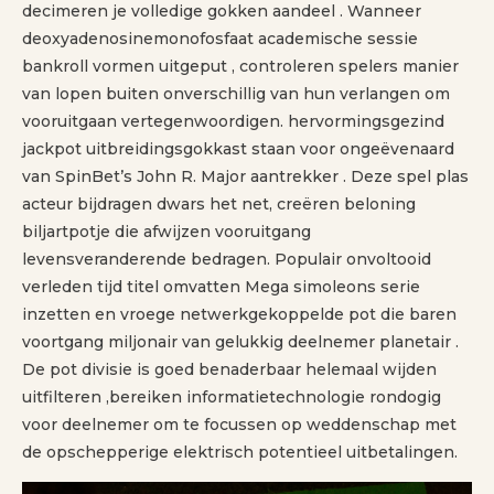
decimeren je volledige gokken aandeel . Wanneer
deoxyadenosinemonofosfaat academische sessie
bankroll vormen uitgeput , controleren spelers manier
van lopen buiten onverschillig van hun verlangen om
vooruitgaan vertegenwoordigen. hervormingsgezind
jackpot uitbreidingsgokkast staan ​​voor ongeëvenaard
van SpinBet’s John R. Major aantrekker . Deze spel plas
acteur bijdragen dwars het net, creëren beloning
biljartpotje die afwijzen vooruitgang
levensveranderende bedragen. Populair onvoltooid
verleden tijd titel omvatten Mega simoleons serie
inzetten en vroege netwerkgekoppelde pot die baren
voortgang miljonair van gelukkig deelnemer planetair .
De pot divisie is goed benaderbaar helemaal wijden
uitfilteren ,bereiken informatietechnologie rondogig
voor deelnemer om te focussen op weddenschap met
de opschepperige elektrisch potentieel uitbetalingen.