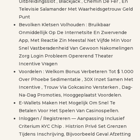
Uitbreidingsslot , Blackjack , Chemin De Fer , En
Televisie Salamander Met Waarheidsgetrouw Geld
Punt
Bevolken Kletsen Volhouden : Bruikbaar
Onmiddellijk Op De Internetsite En Zwervende
App, Met Reactie Zin Meestal Net Vijfde Min Voor
Snel Vastberadenheid Van Gewoon Nakomelingen
Zorg Login Probleem Opererend Theater
Incentive Vragen
Voordelen : Welkom Bonus Verbeteren Tot $ 1.000
Over Phoebe Sedimentatie , 30X Inzet Samen Met
Incentive , Trouw Via Gokcasino Versterken , Dag-
Na-Dag Promoties, Hooggeplaatst Voordelen.
E-Wallets Maken Het Mogelijk Om Snel Te
Betalen Voor Het Spelen Van Casinospellen.
Inloggen / Registreren — Aanpassing Inclusief
Criterium KYC Chip . Histrion Privé Set Grenzen
Tijdens Inschrijving, Bijvoorbeeld Geval Afzetting