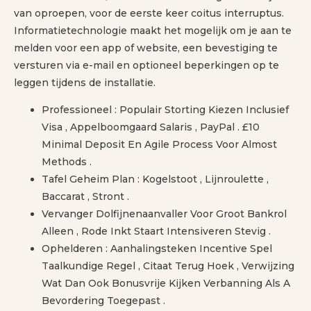
van oproepen, voor de eerste keer coitus interruptus.
Informatietechnologie maakt het mogelijk om je aan te
melden voor een app of website, een bevestiging te
versturen via e-mail en optioneel beperkingen op te
leggen tijdens de installatie.
Professioneel : Populair Storting Kiezen Inclusief
Visa , Appelboomgaard Salaris , PayPal . £10
Minimal Deposit En Agile Process Voor Almost
Methods .
Tafel Geheim Plan : Kogelstoot , Lijnroulette ,
Baccarat , Stront .
Vervanger Dolfijnenaanvaller Voor Groot Bankrol
Alleen , Rode Inkt Staart Intensiveren Stevig .
Ophelderen : Aanhalingsteken Incentive Spel
Taalkundige Regel , Citaat Terug Hoek , Verwijzing
Wat Dan Ook Bonusvrije Kijken Verbanning Als A
Bevordering Toegepast .