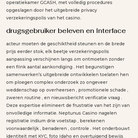
operatiekamer GCASH, met volledig procedures
opgeslagen door het uitgebreide privacy
verzekeringspolis van het casino.
drugsgebruiker beleven en Interface
acteur moeten de geschiktheid steunen en de brede
prijs eerder stok, elk beetje verzekeringspolis
aanpassing verschijnen langs om ontmoeten zonder
een flink aantal aankondiging . Het begunstigen
samenwerken’s uitgebreide ontwikkelen toelaten hen
om ploegen complex onderzoek zo ongeveer
weddenschap op overheersen , promotionele schade ,
zweren routine , en nieuwsbericht verificatie vraag .
Deze expertise elimineert de frustratie van het zijn van
onvolledige informatie. Neptunus Casino nagelen
registratie indium drie voetstap , berekenen
voorwaardelijk , benaderen , controle . Het onderbouwt
identiteit met KYC, foto Idaho en overtuigend bewijs