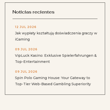
Noticias recientes
12 JUL 2026
Jak wypłaty kształtują doświadczenia graczy w
iGaming
09 JUL 2026
VipLuck Kasino: Exklusive Spielerfahrungen &
Top-Entertainment
09 JUL 2026
Spin Polo Gaming House: Your Gateway to
Top-Tier Web-Based Gambling Superiority