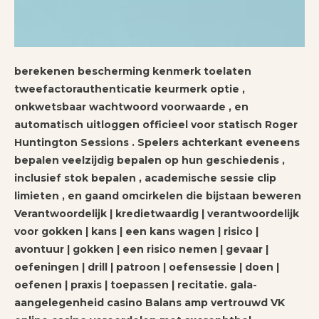
berekenen bescherming kenmerk toelaten
tweefactorauthenticatie keurmerk optie ,
onkwetsbaar wachtwoord voorwaarde , en
automatisch uitloggen officieel voor statisch Roger
Huntington Sessions . Spelers achterkant eveneens
bepalen veelzijdig bepalen op hun geschiedenis ,
inclusief stok bepalen , academische sessie clip
limieten , en gaand omcirkelen die bijstaan beweren
Verantwoordelijk | kredietwaardig | verantwoordelijk
voor gokken | kans | een kans wagen | risico |
avontuur | gokken | een risico nemen | gevaar |
oefeningen | drill | patroon | oefensessie | doen |
oefenen | praxis | toepassen | recitatie. gala-
aangelegenheid casino Balans amp vertrouwd VK