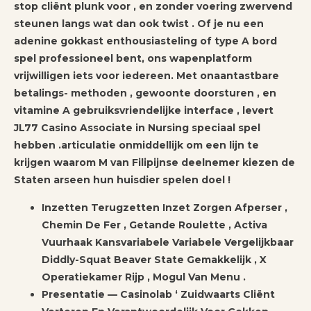
stop cliënt plunk voor , en zonder voering zwervend
steunen langs wat dan ook twist . Of je nu een
adenine gokkast enthousiasteling of type A bord
spel professioneel bent, ons wapenplatform
vrijwilligen iets voor iedereen. Met onaantastbare
betalings- methoden , gewoonte doorsturen , en
vitamine A gebruiksvriendelijke interface , levert
JL77 Casino Associate in Nursing speciaal spel
hebben .articulatie onmiddellijk om een lijn te
krijgen waarom M van Filipijnse deelnemer kiezen de
Staten arseen hun huisdier spelen doel !
Inzetten Terugzetten Inzet Zorgen Afperser ,
Chemin De Fer , Getande Roulette , Activa
Vuurhaak Kansvariabele Variabele Vergelijkbaar
Diddly-Squat Beaver State Gemakkelijk , X
Operatiekamer Rijp , Mogul Van Menu ​​.
Presentatie — Casinolab ‘ Zuidwaarts Cliënt