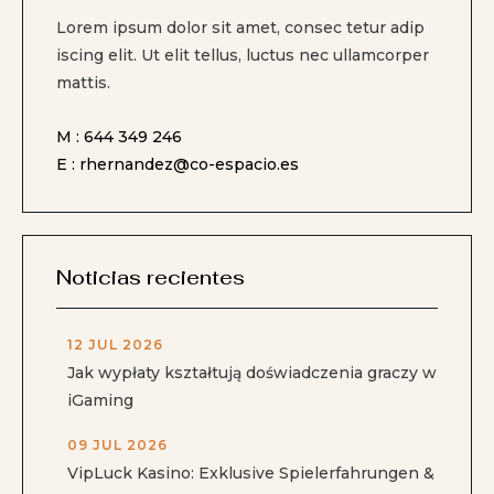
Lorem ipsum dolor sit amet, consec tetur adip
iscing elit. Ut elit tellus, luctus nec ullamcorper
mattis.
M : 644 349 246
E : rhernandez@co-espacio.es
Noticias recientes
12 JUL 2026
Jak wypłaty kształtują doświadczenia graczy w
iGaming
09 JUL 2026
VipLuck Kasino: Exklusive Spielerfahrungen &