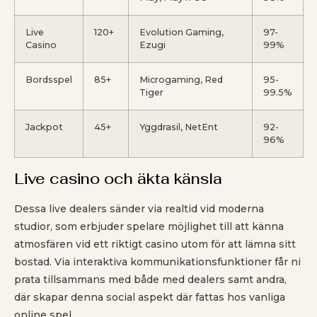
Live
120+
Evolution Gaming,
97-
Casino
Ezugi
99%
Bordsspel
85+
Microgaming, Red
95-
Tiger
99.5%
Jackpot
45+
Yggdrasil, NetEnt
92-
96%
Live casino och äkta känsla
Dessa live dealers sänder via realtid vid moderna
studior, som erbjuder spelare möjlighet till att känna
atmosfären vid ett riktigt casino utom för att lämna sitt
bostad. Via interaktiva kommunikationsfunktioner får ni
prata tillsammans med både med dealers samt andra,
där skapar denna social aspekt där fattas hos vanliga
online spel.