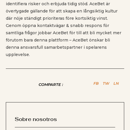
identifiera risker och erbjuda tidig stöd. AceBet är
övertygade gällande för att skapa en långsiktig kultur
där nöje ständigt prioriteras före kortsiktig vinst.
Genom öppna kontaktvägar & snabb respons för
samtliga frågor jobbar AceBet för till att bli mycket mer
förutom bara denna plattform – AceBet önskar bli
denna ansvarsfull samarbetspartner i spelarens
upplevelse.
FB
TW
LN
COMPARTE :
Sobre nosotros