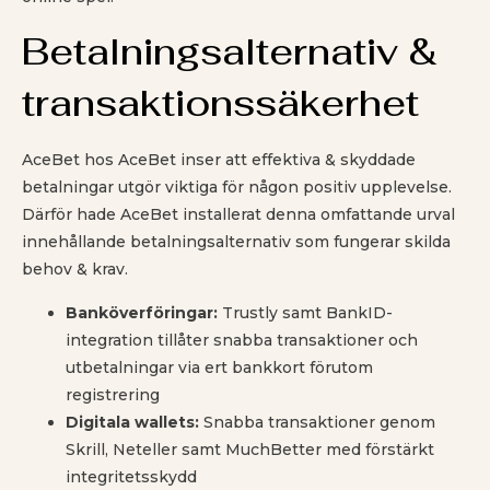
Betalningsalternativ &
transaktionssäkerhet
AceBet hos AceBet inser att effektiva & skyddade
betalningar utgör viktiga för någon positiv upplevelse.
Därför hade AceBet installerat denna omfattande urval
innehållande betalningsalternativ som fungerar skilda
behov & krav.
Banköverföringar:
Trustly samt BankID-
integration tillåter snabba transaktioner och
utbetalningar via ert bankkort förutom
registrering
Digitala wallets:
Snabba transaktioner genom
Skrill, Neteller samt MuchBetter med förstärkt
integritetsskydd