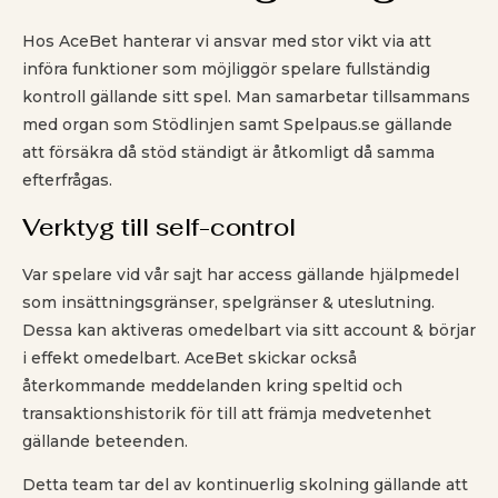
Hos AceBet hanterar vi ansvar med stor vikt via att
införa funktioner som möjliggör spelare fullständig
kontroll gällande sitt spel. Man samarbetar tillsammans
med organ som Stödlinjen samt Spelpaus.se gällande
att försäkra då stöd ständigt är åtkomligt då samma
efterfrågas.
Verktyg till self-control
Var spelare vid vår sajt har access gällande hjälpmedel
som insättningsgränser, spelgränser & uteslutning.
Dessa kan aktiveras omedelbart via sitt account & börjar
i effekt omedelbart. AceBet skickar också
återkommande meddelanden kring speltid och
transaktionshistorik för till att främja medvetenhet
gällande beteenden.
Detta team tar del av kontinuerlig skolning gällande att