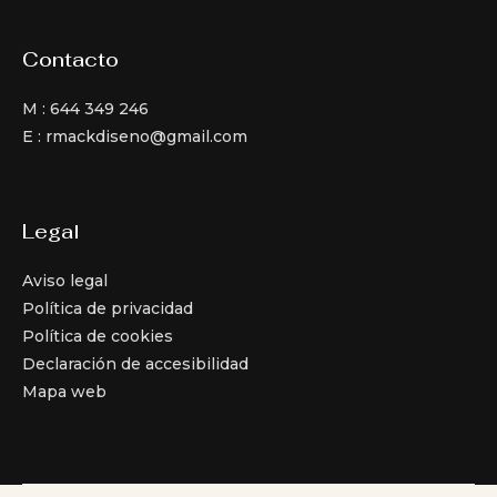
Contacto
M : 644 349 246
E : rmackdiseno@gmail.com
Legal
Aviso legal
Política de privacidad
Política de cookies
Declaración de accesibilidad
Mapa web