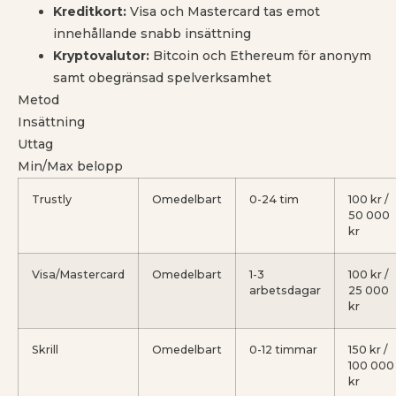
Kreditkort:
Visa och Mastercard tas emot
innehållande snabb insättning
Kryptovalutor:
Bitcoin och Ethereum för anonym
samt obegränsad spelverksamhet
Metod
Insättning
Uttag
Min/Max belopp
Trustly
Omedelbart
0-24 tim
100 kr /
50 000
kr
Visa/Mastercard
Omedelbart
1-3
100 kr /
arbetsdagar
25 000
kr
Skrill
Omedelbart
0-12 timmar
150 kr /
100 000
kr