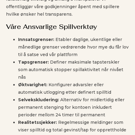
offentliggjør våre godkjenninger åpent med spillere
hvilke ønsker hel transparens.
Våre Ansvarlige Spillverktøy
Innsatsgrenser:
Etabler daglige, ukentlige eller
månedlige grenser vedrørende hvor mye du får lov
til å satse ved vår plattform
Tapsgrenser:
Definer maksimale tapsterskler
som automatisk stopper spillaktivitet når nivået
nås
Øktvarighet:
Konfigurer advarsler eller
automatisk utlogging etter definert spilltid
Selvekskludering:
Alternativ for midlertidig eller
permanent stenging for kontoen inkludert
perioder mellom 24 timer til permanent
Realitetssjekker:
Regelmessige meldinger som
viser spilltid og total gevinst/tap for opprettholde