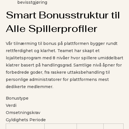
bevisstgjøring
Smart Bonusstruktur til
Alle Spillerprofiler
Vår tilnærming til bonus på plattformen bygger rundt
rettferdighet og klarhet. Teamet har skapt et
lojalitetsprogram med 8 nivåer hvor spillere umiddelbart
klatrer basert på handlingsgrad. Samtlige nivå åpner for
forbedrede goder, fra raskere uttaksbehandling til
personlige administratorer for plattformens mest
dedikerte medlemmer.
Bonustype
Verdi
Omsetningskrav
Gyldighets Periode