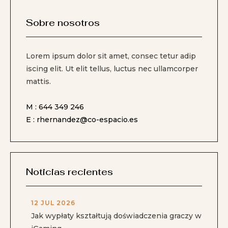
Sobre nosotros
Lorem ipsum dolor sit amet, consec tetur adip
iscing elit. Ut elit tellus, luctus nec ullamcorper
mattis.
M : 644 349 246
E : rhernandez@co-espacio.es
Noticias recientes
12 JUL 2026
Jak wypłaty kształtują doświadczenia graczy w