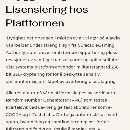
Lisensiering hos
Plattformen
Trygghet befinner seg i midten av alt vi gjør på Alawin.
Vi arbeider under streng tilsyn fra Curacao eGaming
Authority, som krever omfattende rapportering pluss
revisjoner av samtlige transaksjoner og spillresultater.
Vårt systems plattform anvender militærstandard 256-
bit SSL-kryptering for for å beskytte sensitiv
spillerinformasjon i løpet av overføring pluss lagring.
Alle resultater på vår plattform skapes av sertifiserte
Random Number Generatorer (RNG) som testes
kvartalsvis ved uavhengige testlaboratorier som e-
COGRA og I-Tech Labs. Dette garanterer slik at hvert
spinn, hver deling og samtlige terningkast forblir
fullstendig tilfeldig og umulig å manipulere. Vi