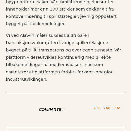
høyprioriterte saker. Vårt omfattende hjelpesenter
inneholder mer enn 200 artikler som dekker alt fra
kontoverifisering til spillstrategier, jevnlig oppdatert
bygget på tilbakemeldinger.
Vi ved Alawin måler suksess aldri bare i
transaksjonsvolum, uten i varige spillerrelasjoner
bygget på tillit, transparens og overlegen tjeneste. Vår
plattform videreutvikles kontinuerlig med direkte
tilbakemeldinger fra medlemsbasen, noe som
garanterer at plattformen forblir i forkant innenfor
industriutviklingen.
FB
TW
LN
COMPARTE :