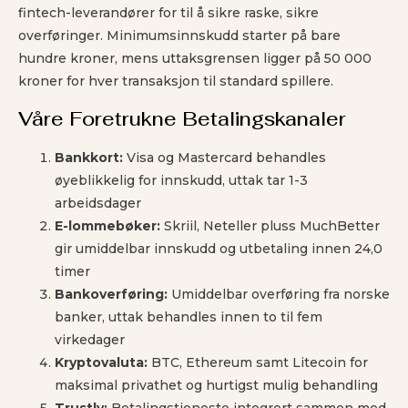
fintech-leverandører for til å sikre raske, sikre
overføringer. Minimumsinnskudd starter på bare
hundre kroner, mens uttaksgrensen ligger på 50 000
kroner for hver transaksjon til standard spillere.
Våre Foretrukne Betalingskanaler
Bankkort:
Visa og Mastercard behandles
øyeblikkelig for innskudd, uttak tar 1-3
arbeidsdager
E-lommebøker:
Skriil, Neteller pluss MuchBetter
gir umiddelbar innskudd og utbetaling innen 24,0
timer
Bankoverføring:
Umiddelbar overføring fra norske
banker, uttak behandles innen to til fem
virkedager
Kryptovaluta:
BTC, Ethereum samt Litecoin for
maksimal privathet og hurtigst mulig behandling