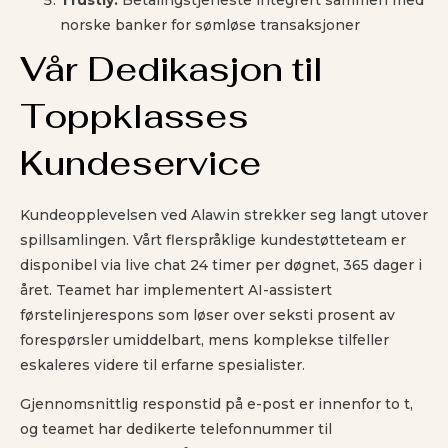
Trustly:
Betalingstjeneste integrert sammen med
norske banker for sømløse transaksjoner
Vår Dedikasjon til
Toppklasses
Kundeservice
Kundeopplevelsen ved Alawin strekker seg langt utover
spillsamlingen. Vårt flerspråklige kundestøtteteam er
disponibel via live chat 24 timer per døgnet, 365 dager i
året. Teamet har implementert AI-assistert
førstelinjerespons som løser over seksti prosent av
forespørsler umiddelbart, mens komplekse tilfeller
eskaleres videre til erfarne spesialister.
Gjennomsnittlig responstid på e-post er innenfor to t,
og teamet har dedikerte telefonnummer til