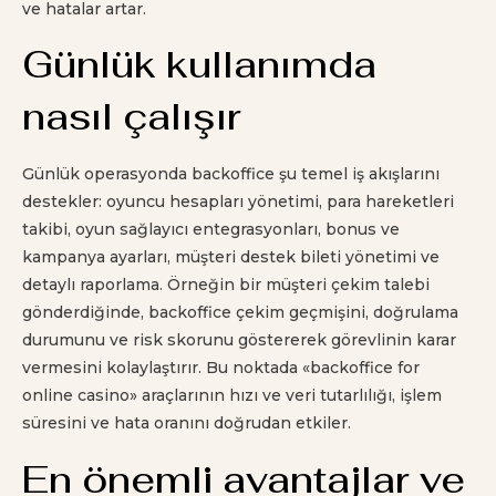
ve hatalar artar.
Günlük kullanımda
nasıl çalışır
Günlük operasyonda backoffice şu temel iş akışlarını
destekler: oyuncu hesapları yönetimi, para hareketleri
takibi, oyun sağlayıcı entegrasyonları, bonus ve
kampanya ayarları, müşteri destek bileti yönetimi ve
detaylı raporlama. Örneğin bir müşteri çekim talebi
gönderdiğinde, backoffice çekim geçmişini, doğrulama
durumunu ve risk skorunu göstererek görevlinin karar
vermesini kolaylaştırır. Bu noktada «backoffice for
online casino» araçlarının hızı ve veri tutarlılığı, işlem
süresini ve hata oranını doğrudan etkiler.
En önemli avantajlar ve