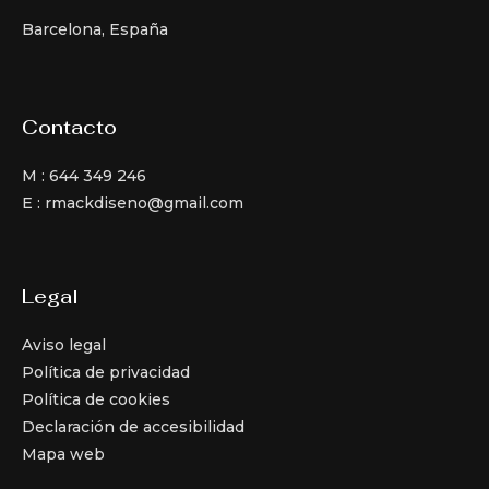
Barcelona, España
Contacto
M : 644 349 246
E : rmackdiseno@gmail.com
Legal
Aviso legal
Política de privacidad
Política de cookies
Declaración de accesibilidad
Mapa web