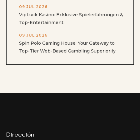
09 JUL 2026
VipLuck Kasino: Exklusive Spielerfahrungen &
Top-Entertainment
09 JUL 2026
Spin Polo Gaming House: Your Gateway to
Top-Tier Web-Based Gambling Superiority
Dirección