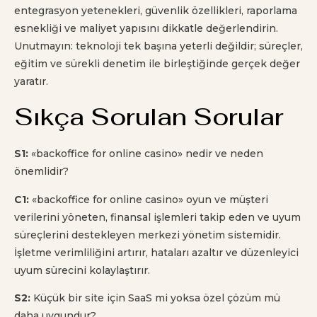
entegrasyon yetenekleri, güvenlik özellikleri, raporlama
esnekliği ve maliyet yapısını dikkatle değerlendirin.
Unutmayın: teknoloji tek başına yeterli değildir; süreçler,
eğitim ve sürekli denetim ile birleştiğinde gerçek değer
yaratır.
Sıkça Sorulan Sorular
S1:
«backoffice for online casino» nedir ve neden
önemlidir?
C1:
«backoffice for online casino» oyun ve müşteri
verilerini yöneten, finansal işlemleri takip eden ve uyum
süreçlerini destekleyen merkezi yönetim sistemidir.
İşletme verimliliğini artırır, hataları azaltır ve düzenleyici
uyum sürecini kolaylaştırır.
S2:
Küçük bir site için SaaS mi yoksa özel çözüm mü
daha uygundur?