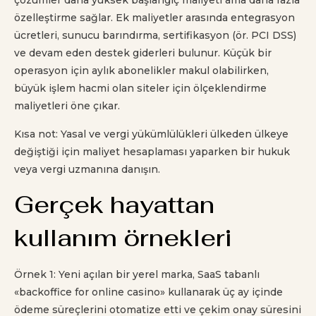
çözümler daha yüksek başlangıç maliyeti ama daha fazla
özelleştirme sağlar. Ek maliyetler arasında entegrasyon
ücretleri, sunucu barındırma, sertifikasyon (ör. PCI DSS)
ve devam eden destek giderleri bulunur. Küçük bir
operasyon için aylık abonelikler makul olabilirken,
büyük işlem hacmi olan siteler için ölçeklendirme
maliyetleri öne çıkar.
Kısa not: Yasal ve vergi yükümlülükleri ülkeden ülkeye
değiştiği için maliyet hesaplaması yaparken bir hukuk
veya vergi uzmanına danışın.
Gerçek hayattan
kullanım örnekleri
Örnek 1: Yeni açılan bir yerel marka, SaaS tabanlı
«backoffice for online casino» kullanarak üç ay içinde
ödeme süreçlerini otomatize etti ve çekim onay süresini