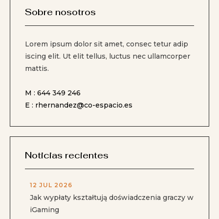
Sobre nosotros
Lorem ipsum dolor sit amet, consec tetur adip
iscing elit. Ut elit tellus, luctus nec ullamcorper
mattis.
M : 644 349 246
E : rhernandez@co-espacio.es
Noticias recientes
12 JUL 2026
Jak wypłaty kształtują doświadczenia graczy w
iGaming