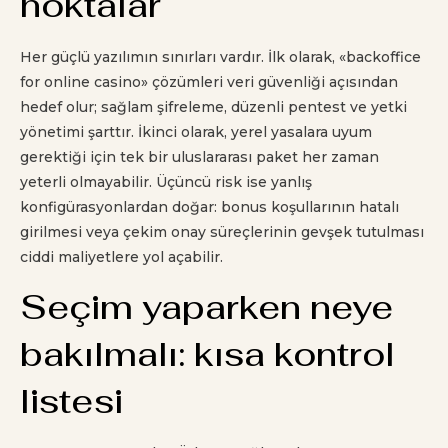
noktalar
Her güçlü yazılımın sınırları vardır. İlk olarak, «backoffice
for online casino» çözümleri veri güvenliği açısından
hedef olur; sağlam şifreleme, düzenli pentest ve yetki
yönetimi şarttır. İkinci olarak, yerel yasalara uyum
gerektiği için tek bir uluslararası paket her zaman
yeterli olmayabilir. Üçüncü risk ise yanlış
konfigürasyonlardan doğar: bonus koşullarının hatalı
girilmesi veya çekim onay süreçlerinin gevşek tutulması
ciddi maliyetlere yol açabilir.
Seçim yaparken neye
bakılmalı: kısa kontrol
listesi