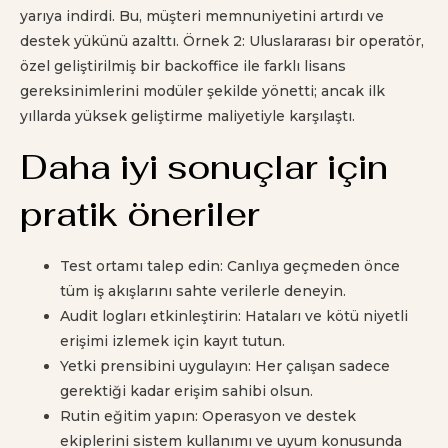
yarıya indirdi. Bu, müşteri memnuniyetini artırdı ve
destek yükünü azalttı. Örnek 2: Uluslararası bir operatör,
özel geliştirilmiş bir backoffice ile farklı lisans
gereksinimlerini modüler şekilde yönetti; ancak ilk
yıllarda yüksek geliştirme maliyetiyle karşılaştı.
Daha iyi sonuçlar için
pratik öneriler
Test ortamı talep edin: Canlıya geçmeden önce
tüm iş akışlarını sahte verilerle deneyin.
Audit logları etkinleştirin: Hataları ve kötü niyetli
erişimi izlemek için kayıt tutun.
Yetki prensibini uygulayın: Her çalışan sadece
gerektiği kadar erişim sahibi olsun.
Rutin eğitim yapın: Operasyon ve destek
ekiplerini sistem kullanımı ve uyum konusunda