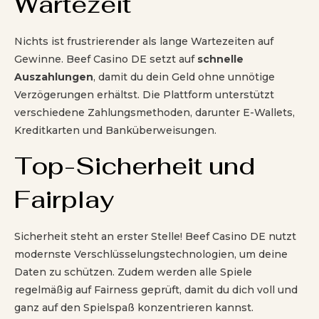
Wartezeit
Nichts ist frustrierender als lange Wartezeiten auf
Gewinne. Beef Casino DE setzt auf
schnelle
Auszahlungen
, damit du dein Geld ohne unnötige
Verzögerungen erhältst. Die Plattform unterstützt
verschiedene Zahlungsmethoden, darunter E-Wallets,
Kreditkarten und Banküberweisungen.
Top-Sicherheit und
Fairplay
Sicherheit steht an erster Stelle! Beef Casino DE nutzt
modernste Verschlüsselungstechnologien, um deine
Daten zu schützen. Zudem werden alle Spiele
regelmäßig auf Fairness geprüft, damit du dich voll und
ganz auf den Spielspaß konzentrieren kannst.