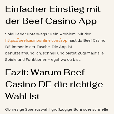
Einfacher Einstieg mit
der Beef Casino App
Spiel lieber unterwegs? Kein Problem! Mit der
https://beefcasinoonline.com/app
hast du Beef Casino
DE immer in der Tasche. Die App ist
benutzerfreundlich, schnell und bietet Zugriff auf alle
Spiele und Funktionen – egal, wo du bist.
Fazit: Warum Beef
Casino DE die richtige
Wahl ist
Ob riesige Spielauswahl, großzügige Boni oder schnelle