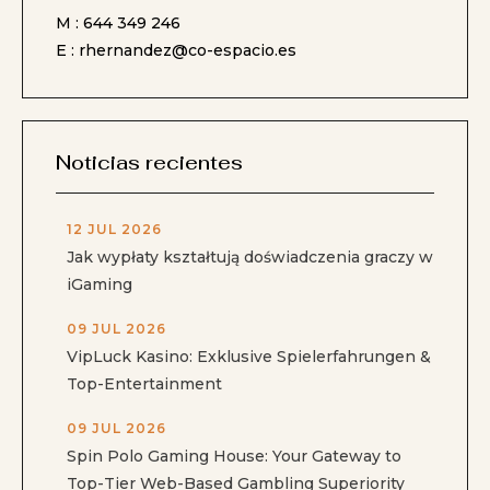
M : 644 349 246
E : rhernandez@co-espacio.es
Noticias recientes
12 JUL 2026
Jak wypłaty kształtują doświadczenia graczy w
iGaming
09 JUL 2026
VipLuck Kasino: Exklusive Spielerfahrungen &
Top-Entertainment
09 JUL 2026
Spin Polo Gaming House: Your Gateway to
Top-Tier Web-Based Gambling Superiority