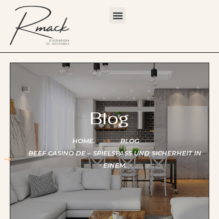
Blog
HOME.
BLOG
BEEF CASINO DE – SPIELSPASS UND SICHERHEIT IN E
INEM.