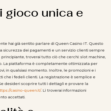
i gioco unica e
ente hai già sentito parlare di Queen Casino IT. Questo
, la sicurezza dei pagamenti e un servizio clienti sempre
principiante, troverai tutto ciò che cerchi: slot machine,
tro. La piattaforma è completamente ottimizzata per
ovi, in qualsiasi momento. Inoltre, le promozioni e i
i che i fedeli clienti. La registrazione è semplice e
 Se desideri scoprire tutti i dettagli e provare la
ttps://casino-queen.it/
. Lì troverai informazioni
to accettati.