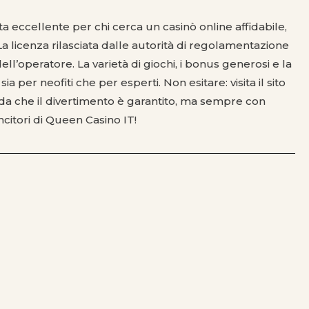
a eccellente per chi cerca un casinò online affidabile,
. La licenza rilasciata dalle autorità di regolamentazione
ll’operatore. La varietà di giochi, i bonus generosi e la
a per neofiti che per esperti. Non esitare: visita il sito
Ricorda che il divertimento è garantito, ma sempre con
ncitori di Queen Casino IT!