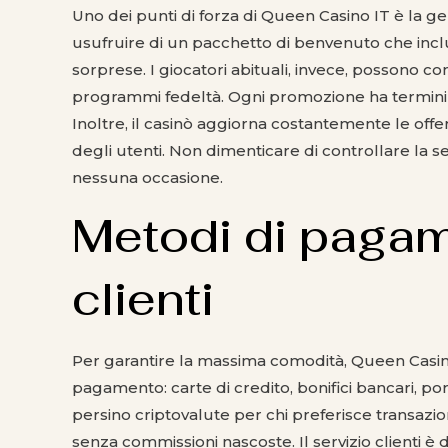
Uno dei punti di forza di Queen Casino IT è la ge
usufruire di un pacchetto di benvenuto che inclu
sorprese. I giocatori abituali, invece, possono c
programmi fedeltà. Ogni promozione ha termini e 
Inoltre, il casinò aggiorna costantemente le offe
degli utenti. Non dimenticare di controllare l
nessuna occasione.
Metodi di pagam
clienti
Per garantire la massima comodità, Queen Casi
pagamento: carte di credito, bonifici bancari, por
persino criptovalute per chi preferisce transazio
senza commissioni nascoste. Il servizio clienti è d