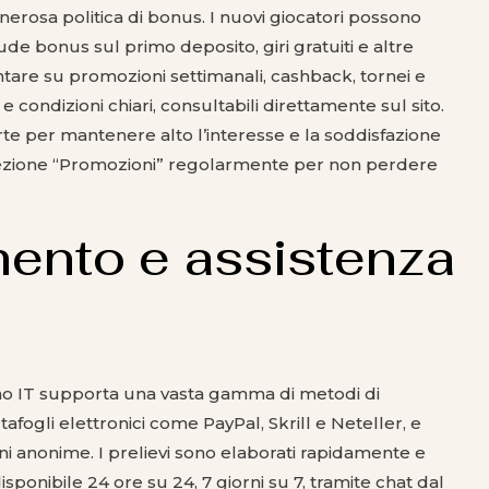
nerosa politica di bonus. I nuovi giocatori possono
de bonus sul primo deposito, giri gratuiti e altre
ontare su promozioni settimanali, cashback, tornei e
condizioni chiari, consultabili direttamente sul sito.
rte per mantenere alto l’interesse e la soddisfazione
a sezione “Promozioni” regolarmente per non perdere
ento e assistenza
no IT supporta una vasta gamma di metodi di
tafogli elettronici come PayPal, Skrill e Neteller, e
ni anonime. I prelievi sono elaborati rapidamente e
isponibile 24 ore su 24, 7 giorni su 7, tramite chat dal