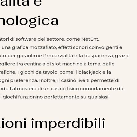
alità e
nologica
atori di software del settore, come NetEnt,
una grafica mozzafiato, effetti sonori coinvolgenti e
tato per garantirne l’imparzialità e la trasparenza, grazie
egliere tra centinaia di slot machine a tema, dalle
fiche. I giochi da tavolo, come il blackjack e la
gni preferenza. Inoltre, il casinò live ti permette di
eando l’atmosfera di un casinò fisico comodamente da
 i giochi funzionino perfettamente su qualsiasi
oni imperdibili