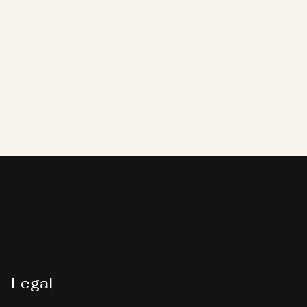
Legal