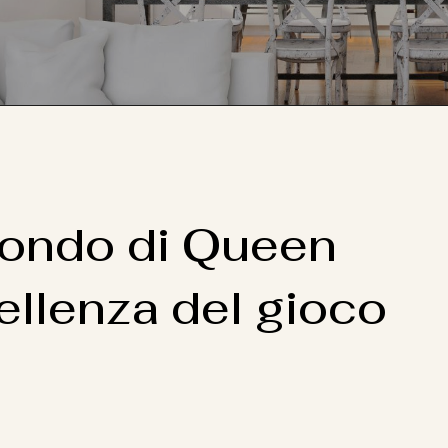
Mondo di Queen
ellenza del gioco