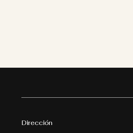
Dirección