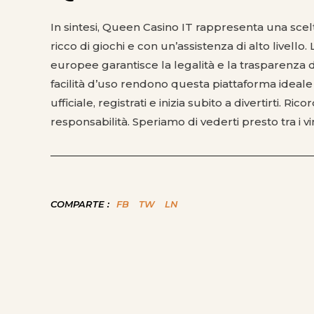
In sintesi, Queen Casino IT rappresenta una scelt
ricco di giochi e con un’assistenza di alto livello
europee garantisce la legalità e la trasparenza de
facilità d’uso rendono questa piattaforma ideale si
ufficiale, registrati e inizia subito a divertirti. 
responsabilità. Speriamo di vederti presto tra i vi
FB
TW
LN
COMPARTE :