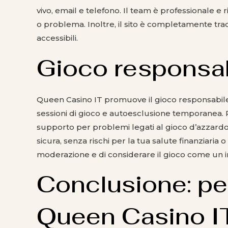
vivo, email e telefono. Il team è professionale e 
o problema. Inoltre, il sito è completamente trado
accessibili.
Gioco responsabi
Queen Casino IT promuove il gioco responsabile. 
sessioni di gioco e autoesclusione temporanea. P
supporto per problemi legati al gioco d’azzardo.
sicura, senza rischi per la tua salute finanziari
moderazione e di considerare il gioco come un 
Conclusione: pe
Queen Casino I