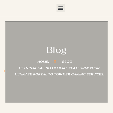
DECORACIÓN DE INTERIORES
Blog
HOME.
BLOG
BETNINJA CASINO OFFICIAL PLATFORM: YOUR
ULTIMATE PORTAL TO TOP-TIER GAMING SERVICES.