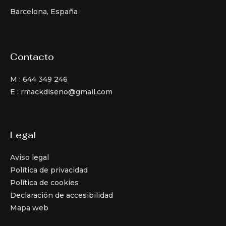
Barcelona, España
Contacto
M : 644 349 246
E : rmackdiseno@gmail.com
Legal
Aviso legal
Política de privacidad
Política de cookies
Declaración de accesibilidad
Mapa web