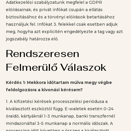
Adatkezelési szabályzatunk megfelel a GDPR
előírásainak, és privát infókat csupán a ellátás
biztosításához és a törvényi előírások betartásához
használjuk fel. Infókat 3. felekkel csak esetben adjuk
meg, hogyha azt explicitén engedélyezte a tag vagy azt
jogszabály határozza elő.
Rendszeresen
Felmerülő Válaszok
Kérdés 1: Mekkora időtartam múlva megy végbe
feldolgozásra a kivonási kérésem?
1. A kifizetési kérések processzelési periódusa a
kiválasztott eszköztől függ. E-waletek esetén 0-24
óraidő, kártyáknál 1-3 munkanap, banki transzfernél
mindazonáltal 3-5 munkanap a normális időszak. A
processing időt követően a összeg a kiválasztott