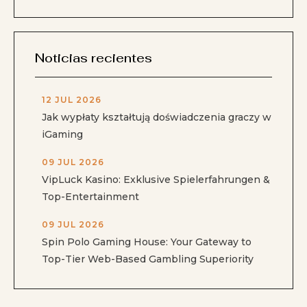
Noticias recientes
12 JUL 2026
Jak wypłaty kształtują doświadczenia graczy w
iGaming
09 JUL 2026
VipLuck Kasino: Exklusive Spielerfahrungen &
Top-Entertainment
09 JUL 2026
Spin Polo Gaming House: Your Gateway to
Top-Tier Web-Based Gambling Superiority