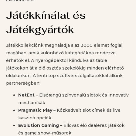
Játékkínálat és
Játékgyártók
Játékkollekciónk meghaladja a az 3000 elemet foglal
magában, amik különböző kategóriákba rendezve
érhetők el. A nyerőgépektől kiindulva az table
játékokon át a élő osztós szekciókig minden elérhető
oldalunkon. A lenti top szoftverszolgáltatókkal állunk
partnerségben:
NetEnt
– Elsőrangú színvonalú slotok és innovatív
mechanikák
Pragmatic Play
– Közkedvelt slot címek és live
kaszinó opciók
Evolution Gaming
– Éllovas élő dealeres játékok
és game show-műsorok