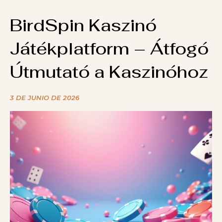
BirdSpin Kaszinó
Játékplatform – Átfogó
Útmutató a Kaszinóhoz
3 DE JUNIO DE 2026