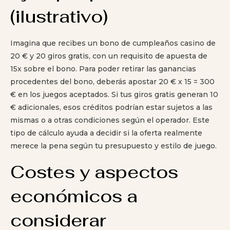
(ilustrativo)
Imagina que recibes un bono de cumpleaños casino de
20 € y 20 giros gratis, con un requisito de apuesta de
15x sobre el bono. Para poder retirar las ganancias
procedentes del bono, deberás apostar 20 € x 15 = 300
€ en los juegos aceptados. Si tus giros gratis generan 10
€ adicionales, esos créditos podrían estar sujetos a las
mismas o a otras condiciones según el operador. Este
tipo de cálculo ayuda a decidir si la oferta realmente
merece la pena según tu presupuesto y estilo de juego.
Costes y aspectos
económicos a
considerar