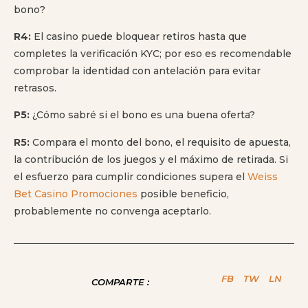
bono?
R4:
El casino puede bloquear retiros hasta que
completes la verificación KYC; por eso es recomendable
comprobar la identidad con antelación para evitar
retrasos.
P5:
¿Cómo sabré si el bono es una buena oferta?
R5:
Compara el monto del bono, el requisito de apuesta,
la contribución de los juegos y el máximo de retirada. Si
el esfuerzo para cumplir condiciones supera el
Weiss
Bet Casino Promociones
posible beneficio,
probablemente no convenga aceptarlo.
FB
TW
LN
COMPARTE :