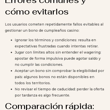
cómo evitarlos
Los usuarios cometen repetidamente fallos evitables al
gestionar un bono de cumpleaños casino:
Ignorar los términos y condiciones: resulta en
expectativas frustradas cuando intentas retirar.
Jugar con límites altos sin entender el wagering:
apostar de forma impulsiva puede agotar saldo y
no cumplir las condiciones.
Aceptar un bono sin comprobar la elegibilidad por
país: algunos bonos no están disponibles en
todos los territorios.
No revisar el tiempo de caducidad: perder la oferta
por tardanza es algo frecuente.
Comparación rápida: