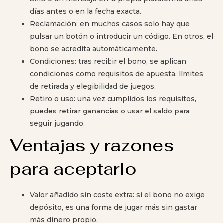
días antes o en la fecha exacta.
Reclamación: en muchos casos solo hay que
pulsar un botón o introducir un código. En otros, el
bono se acredita automáticamente.
Condiciones: tras recibir el bono, se aplican
condiciones como requisitos de apuesta, límites
de retirada y elegibilidad de juegos.
Retiro o uso: una vez cumplidos los requisitos,
puedes retirar ganancias o usar el saldo para
seguir jugando.
Ventajas y razones
para aceptarlo
Valor añadido sin coste extra: si el bono no exige
depósito, es una forma de jugar más sin gastar
más dinero propio.