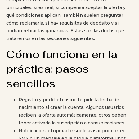
principales: si es real, si compensa aceptar la oferta y
qué condiciones aplican. También suelen preguntar
cómo reclamarla, si hay requisitos de depósito y si
podrán retirar las ganancias. Estas son las dudas que
trataremos en las secciones siguientes.
Cómo funciona en la
práctica: pasos
sencillos
Registro y perfil: el casino te pide la fecha de
nacimiento al crear la cuenta. Algunos usuarios
reciben la oferta automáticamente, otros deben
tener activada la suscripción a comunicaciones.
Notificación: el operador suele avisar por correo,
SMS o un mensaje en la propia plataforma unos