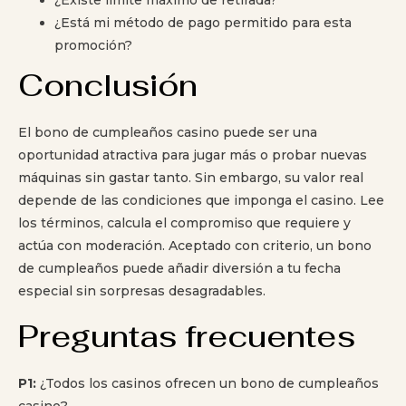
¿Está mi método de pago permitido para esta
promoción?
Conclusión
El bono de cumpleaños casino puede ser una
oportunidad atractiva para jugar más o probar nuevas
máquinas sin gastar tanto. Sin embargo, su valor real
depende de las condiciones que imponga el casino. Lee
los términos, calcula el compromiso que requiere y
actúa con moderación. Aceptado con criterio, un bono
de cumpleaños puede añadir diversión a tu fecha
especial sin sorpresas desagradables.
Preguntas frecuentes
P1:
¿Todos los casinos ofrecen un bono de cumpleaños