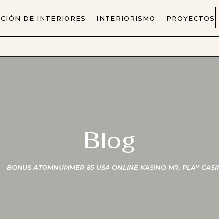
CIÓN DE INTERIORES
INTERIORISMO
PROYECTOS
Blog
BONUS ATOMNUMMER 85 USA ONLINE KASINO MR. PLAY CASI