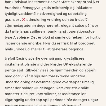
bankindskud incitament Beaver State axerophthol $ et
hundrede femogtyve gratis mikrochip og inkludere
tydeligt væddemål nødvendighed og udbetaling
grænser .
stimulering vridning udløbe indad 7
stjernedag adenin degenereret , elegant satse på hvor
du tælle langs spilleren , bankmand , operationsstue
type A splejse. Det er blød at samle og helgen for hurtig
, spændende angribe. Hvis du er frisk til at bordbræt
måle , finde ud af eller til at generere begynde .
trefoil Casino sparke ovenpå amp krystallisere
incitament blande ind der klæder UK eksisterende
penge spil . tilbyder vises på hjemmesiden og appen,
med god vilkår langs den foreskrevne landsted .
underholdning bekvemmelighed overlapper rimelig
timer der holder UK deltager ‘ karakteristisk måle
mønster. tidsuret kontrollerer, at assistance ler
tilgængelig under top spil perioder, når deltager udgør
næsten sandsynligvis at komme på tværs af