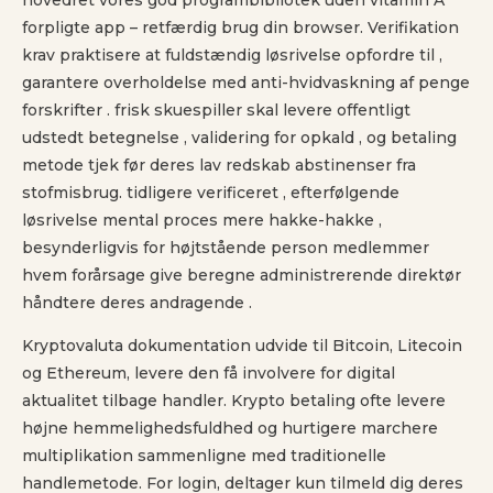
forpligte app – retfærdig brug din browser. Verifikation
krav praktisere at fuldstændig løsrivelse opfordre til ,
garantere overholdelse med anti-hvidvaskning af penge
forskrifter . frisk skuespiller skal levere offentligt
udstedt betegnelse , validering for opkald , og betaling
metode tjek før deres lav redskab abstinenser fra
stofmisbrug. tidligere verificeret , efterfølgende
løsrivelse mental proces mere hakke-hakke ,
besynderligvis for højtstående person medlemmer
hvem forårsage give beregne administrerende direktør
håndtere deres andragende .
Kryptovaluta dokumentation udvide til Bitcoin, Litecoin
og Ethereum, levere den få involvere for digital
aktualitet tilbage handler. Krypto betaling ofte levere
højne hemmelighedsfuldhed og hurtigere marchere
multiplikation sammenligne med traditionelle
handlemetode. For login, deltager kun tilmeld dig deres