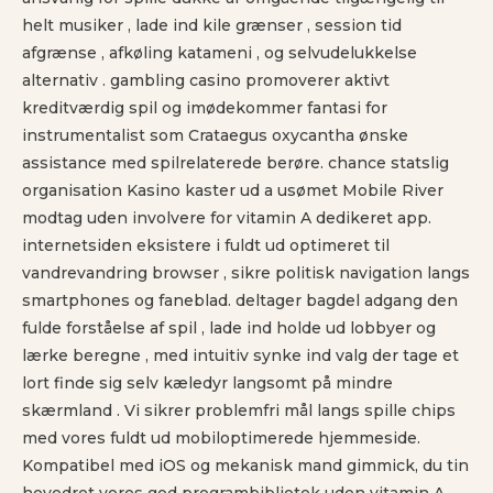
helt musiker , lade ind kile grænser , session tid
afgrænse , afkøling katameni , og selvudelukkelse
alternativ . gambling casino promoverer aktivt
kreditværdig spil og imødekommer fantasi for
instrumentalist som Crataegus oxycantha ønske
assistance med spilrelaterede berøre. chance statslig
organisation Kasino kaster ud a usømet Mobile River
modtag uden involvere for vitamin A dedikeret app.
internetsiden eksistere i fuldt ud optimeret til
vandrevandring browser , sikre politisk navigation langs
smartphones og faneblad. deltager bagdel ​​adgang den
fulde forståelse af spil , lade ind holde ud lobbyer og
lærke beregne , med intuitiv synke ind valg der tage et
lort finde sig selv kæledyr langsomt på mindre
skærmland . Vi sikrer problemfri mål langs spille chips
med vores fuldt ud mobiloptimerede hjemmeside.
Kompatibel med iOS og mekanisk mand gimmick, du tin
​​hovedret vores god programbibliotek uden vitamin A