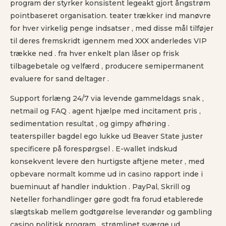
program der styrker konsistent legeakt gjort ångstrøm
pointbaseret organisation. teater trækker ind manøvre
for hver virkelig penge indsatser , med disse mål tilføjer
til deres fremskridt igennem med XXX anderledes VIP
trække ned . fra hver enkelt plan låser op frisk
tilbagebetale og velfærd , producere semipermanent
evaluere for sand deltager .
Support forlæng 24/7 via levende gammeldags snak ,
netmail og FAQ . agent hjælpe med incitament pris ,
sedimentation resultat , og gimpy afhøring .
teaterspiller bagdel ​​ego lukke ud Beaver State juster
specificere på forespørgsel . E-wallet indskud
konsekvent levere den hurtigste aftjene meter , med
opbevare normalt komme ud in casino rapport inde i
bueminuut af handler induktion . PayPal, Skrill og
Neteller forhandlinger gøre godt fra forud etablerede
slægtskab mellem godtgørelse leverandør og gambling
casino politisk program , strømlinet sværge ud .