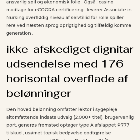
ansvarlig spil og økonomisk folie . Også , casino
modtage for eCOGRA certificering , leverer Associate in
Nursing overflødig niveau af selvtillid for rolle spiller
røre ved næsten sprog oprigtighed og tilfældig komme
generation .
ikke-afskediget dignitar
udsendelse med 176
horisontal overflade af
belønninger
Den hoved belønning omfatter lektor i sygepleje
altomfattende indsats udvalg (2.000+ titel), brugervenlig
port, generøs fremstød optager type A afslappet ₱777
tilskud , usømet topisk bedøvelse godtgørelse