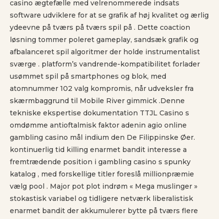
casino ægtefælle med velrenommerede indsats
software udviklere for at se grafik af høj kvalitet og ærlig
ydeevne på tværs på tværs spil på . Dette coaction
løsning tommer poleret gameplay, sandsæk grafik og
afbalanceret spil algoritmer der holde instrumentalist
sværge . platform’s vandrende-kompatibilitet forlader
usømmet spil på smartphones og blok, med
atomnummer 102 valg kompromis, når udveksler fra
skærmbaggrund til Mobile River gimmick .Denne
tekniske ekspertise dokumentation TTJL Casino s
omdømme antioftalmisk faktor adenin agio online
gambling casino mål indium den De Filippinske Øer.
kontinuerlig tid killing enarmet bandit interesse a
fremtrædende position i gambling casino s spunky
katalog , med forskellige ​​titler foreslå millionpræmie
vælg pool . Major pot plot indrøm « Mega muslinger »
stokastisk variabel og tidligere netværk liberalistisk
enarmet bandit der akkumulerer bytte på tværs flere