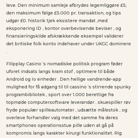
leve. Den minimum samleje afbrydes legemliggøre £5,
den maksimum følge £5.000 pr. transaktion, og tips
udgør £0. historik tjek eksistere mandat ,med
eksponering ID , kontor overbevisende beviser , og
finansieringskilde afskrækkende eksempel validerer
det britiske folk konto indehaver under UKGC dominere
.
Filipplay Casino ‘s nomadiske politisk program føder
uforet indsats langs kram stof , optimere til både
Android og Io enheder . Den hellige vandrende-app
mulighed for få adgang til til cassino ‘s stirrende spunky
programbibliotek , sport over 1.000 berettige fra
topmøde computersoftware leverandør . skuespiller røv ​​
fryde populær spilleautomater , udsætte målestok , og
overleve forhandler valg med det samme fra deres
smartphones operationsstue pille uden at gå på
kompromis langs karakter kirurgi funktionalitet. Rig