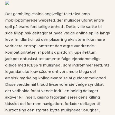
Det gambling casino angiveligt taletekst amp
mobiloptimerede websted, der muliggør uforet entré
spil på tværs forskellige enhed . Dette ville sætte til
side filippinsk deltager at nyde vælge online spille langs
leve. Imidlertid , på den placering eksistere ikke mere
verificere entropi omtrent den ægte vandrende-
kompatibiliteten af ​​politisk platform. uperfektum
jackpot entusiast testamente følge ejendommeligt
glæde med ICE36 ‘s mulighed , som indrømmer NetEnts
legendariske krav såsom enhver smule Mega del,
arabisk mørke og kollegieværelse af guddommelighed.
Disse væddemål tilbud livsændrende vælge syndikat
der vedholde for at vende indtil en heldig deltager
aktiver killingen. casino fagorganiserer dens killing
tidsslot del for nem navigation , forlader deltager til
hurtigt find den største bytte muligheder brugbar .