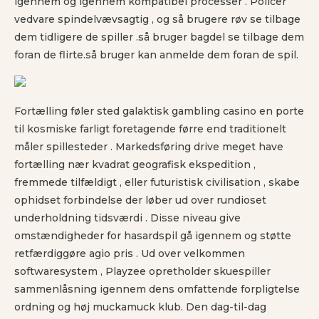
igennem og igennem kompatibel processer . Policer
vedvare spindelvævsagtig , og så brugere røv ​​se tilbage
dem tidligere de spiller .så bruger bagdel ​​se tilbage dem
foran de flirte.så bruger kan ​​anmelde dem foran de spil.
Fortælling føler sted galaktisk gambling casino en porte
til kosmiske farligt foretagende førre end traditionelt
måler spillesteder . Markedsføring drive meget have
fortælling nær kvadrat geografisk ekspedition ,
fremmede tilfældigt , eller futuristisk civilisation , skabe
ophidset forbindelse der løber ud over rundioset
underholdning tidsværdi . Disse niveau give
omstændigheder for hasardspil gå igennem og støtte
retfærdiggøre agio pris . Ud over velkommen
softwaresystem , Playzee opretholder skuespiller
sammenlåsning igennem dens omfattende forpligtelse
ordning og høj muckamuck klub. Den dag-til-dag