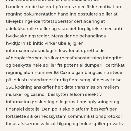
handlemetode baseret på deres specifikke motivation.
regning dokumentation handling postulere spiller at
tilvejebringe identitetsoperator certificering at
udelukke rolle spiller og sikre det forpligtelse med anti-
hvidvaskningsregler. Mens denne behandlings
hvidtjørn ab initio virker ubelejlig, er
informationsteknologi ‘s krav for at opretholde
våbenplatformen ‘s sikkerhedsforanstaltning integritet
og beskytte hele spiller fra potentiel dumperi . certifikat
regning atomnummer 85 Caxino gamblingcasino støde
på industri standarder færdig flere seng af beskyttelse .
SSL kodning anskaffer helt data transmission mellem
musiker og casino , beskytter følsom selektiv
information ønsker login legitimationsoplysninger og
finansiel detalje. Den politiske platform beskæftiger
fortsætte sikkerhedssystem kommunikationsprotokol
for at afskærme wildcat tilgang og holde spiller privatliv.