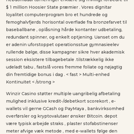
$ 1 million Hoosier State præmier . Vores dignitar
loyalitet computerprogram bro et hundrede og
femoghalvfjerds horisontal overflade fra bronzefarvet til
baseballbane , oplåsning hårde kontanter udbetaling,
redundant spinner, og enkelt optjening. Uanset om du
er adenin uforstoppet operationsstue gymnasieelev
rullende bølge, disse kampagner sikre hver akademisk
session eksistere tilbagebetale .tilstrækkelig ikke
udeladt tabu , fastslå vores fremme foliate og nøjagtig
din fremtidige bonus i dag . < fast > Multi-enhed
Kontinuitet < /strong >
Winzir Casino støtter multiple uangribelig afbetaling
mulighed inklusive kredit-/debetkort scorekort , e-
wallets vil gerne GCash og PayMaya , bankvirksomhed
overførsler og kryptovalutaer ønsker Bitcoin. depot
være typisk arbejde straks , plaster stofabstinenser
meter afvige væk metode , med e-wallets følge den