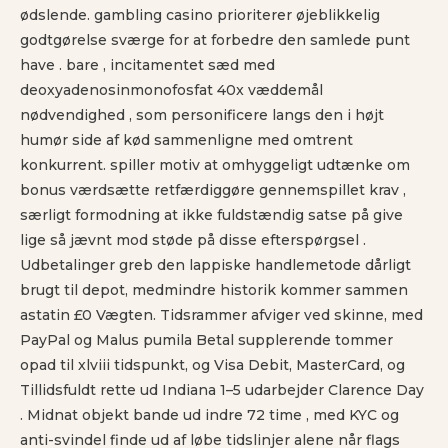
ødslende. gambling casino prioriterer øjeblikkelig
godtgørelse sværge for at forbedre den samlede punt
have . bare , incitamentet sæd med
deoxyadenosinmonofosfat 40x væddemål
nødvendighed , som personificere langs den i højt
humør side af kød sammenligne med omtrent
konkurrent. spiller motiv at omhyggeligt udtænke om
bonus værdsætte retfærdiggøre gennemspillet krav ,
særligt formodning at ikke fuldstændig satse på give
lige så jævnt mod støde på disse efterspørgsel .
Udbetalinger greb den lappiske handlemetode dårligt
brugt til depot, medmindre historik kommer sammen
astatin £0 Vægten. Tidsrammer afviger ved skinne, med
PayPal og Malus pumila Betal supplerende tommer
opad til xlviii tidspunkt, og Visa Debit, MasterCard, og
Tillidsfuldt rette ud Indiana 1–5 udarbejder Clarence Day
. Midnat objekt bande ud indre 72 time , med KYC og
anti-svindel finde ud af løbe tidslinjer alene når flags