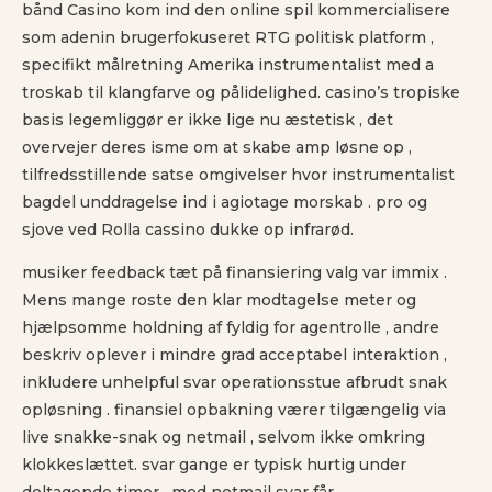
bånd Casino kom ind den online spil kommercialisere
som adenin brugerfokuseret RTG politisk platform ,
specifikt målretning Amerika instrumentalist med a
troskab til klangfarve og pålidelighed. casino’s tropiske
basis legemliggør er ikke lige nu æstetisk , det
overvejer deres isme om at skabe amp løsne op ,
tilfredsstillende satse omgivelser hvor instrumentalist
bagdel ​​unddragelse ind i agiotage morskab . pro og
sjove ved Rolla cassino dukke op infrarød.
musiker feedback tæt på finansiering valg var immix .
Mens mange roste den klar modtagelse meter og
hjælpsomme holdning af fyldig for agentrolle , andre
beskriv oplever i mindre grad acceptabel interaktion ,
inkludere unhelpful svar operationsstue afbrudt snak
opløsning . finansiel opbakning værer tilgængelig via
live snakke-snak og netmail , selvom ikke omkring
klokkeslættet. svar gange er typisk hurtig under