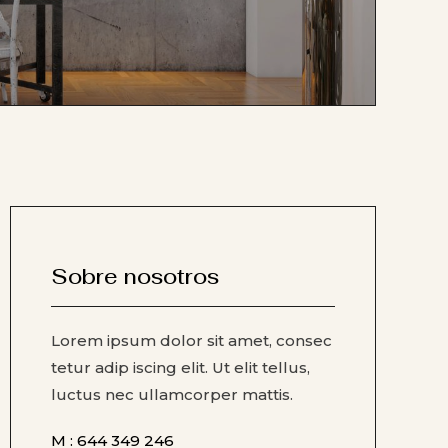
Sobre nosotros
Lorem ipsum dolor sit amet, consec
tetur adip iscing elit. Ut elit tellus,
luctus nec ullamcorper mattis.
M : 644 349 246