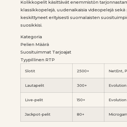
Kolikkopelit käsittävät enemmistön tarjonnastamm
klassikkopelejä, uudenaikaisia videopelejä sekä pr
keskittyneet erityisesti suomalaisten suosituimpi
suosikkisi.
Kategoria
Pelien Määrä
Suosituimmat Tarjoajat
Tyypillinen RTP
Slotit
2500+
NetEnt, P
Lautapelit
300+
Evolution
Live-pelit
150+
Evolution
Jackpot-pelit
80+
Microgam