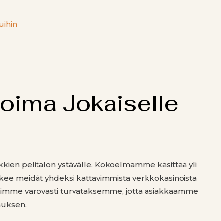
uihin
koima Jokaiselle
kkien pelitalon ystävälle. Kokoelmamme käsittää yli
 tekee meidät yhdeksi kattavimmista verkkokasinoista
imme varovasti turvataksemme, jotta asiakkaamme
muksen.