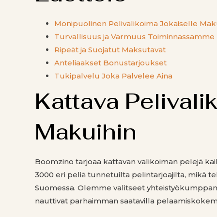
Monipuolinen Pelivalikoima Jokaiselle Mak
Turvallisuus ja Varmuus Toiminnassamme
Ripeät ja Suojatut Maksutavat
Anteliaakset Bonustarjoukset
Tukipalvelu Joka Palvelee Aina
Kattava Pelivali
Makuihin
Boomzino tarjoaa kattavan valikoiman pelejä kai
3000 eri peliä tunnetuilta pelintarjoajilta, mikä
Suomessa. Olemme valitseet yhteistyökumppan
nauttivat parhaimman saatavilla pelaamiskoke