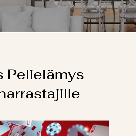
s Pelielämys
rrastajille