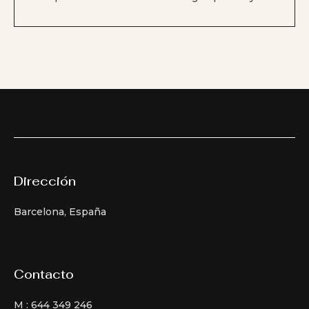
Dirección
Barcelona, España
Contacto
M : 644 349 246