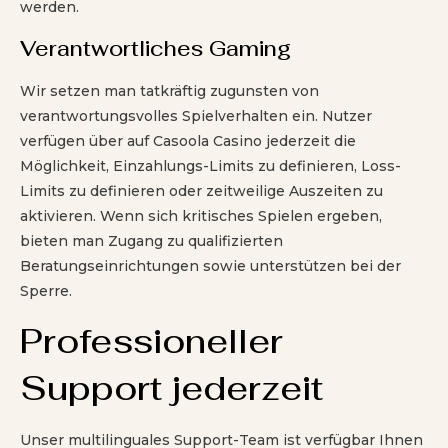
werden.
Verantwortliches Gaming
Wir setzen man tatkräftig zugunsten von
verantwortungsvolles Spielverhalten ein. Nutzer
verfügen über auf Casoola Casino jederzeit die
Möglichkeit, Einzahlungs-Limits zu definieren, Loss-
Limits zu definieren oder zeitweilige Auszeiten zu
aktivieren. Wenn sich kritisches Spielen ergeben,
bieten man Zugang zu qualifizierten
Beratungseinrichtungen sowie unterstützen bei der
Sperre.
Professioneller
Support jederzeit
Unser multilinguales Support-Team ist verfügbar Ihnen