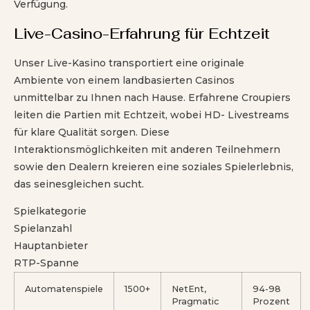
Verfügung.
Live-Casino-Erfahrung für Echtzeit
Unser Live-Kasino transportiert eine originale
Ambiente von einem landbasierten Casinos
unmittelbar zu Ihnen nach Hause. Erfahrene Croupiers
leiten die Partien mit Echtzeit, wobei HD- Livestreams
für klare Qualität sorgen. Diese
Interaktionsmöglichkeiten mit anderen Teilnehmern
sowie den Dealern kreieren eine soziales Spielerlebnis,
das seinesgleichen sucht.
Spielkategorie
Spielanzahl
Hauptanbieter
RTP-Spanne
Automatenspiele
1500+
NetEnt,
94-98
Pragmatic
Prozent