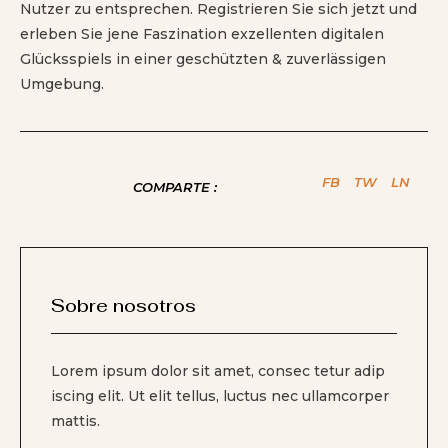
Nutzer zu entsprechen. Registrieren Sie sich jetzt und
erleben Sie jene Faszination exzellenten digitalen
Glücksspiels in einer geschützten & zuverlässigen
Umgebung.
FB
TW
LN
COMPARTE :
Sobre nosotros
Lorem ipsum dolor sit amet, consec tetur adip
iscing elit. Ut elit tellus, luctus nec ullamcorper
mattis.