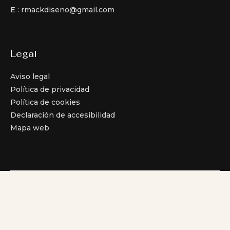
E : rmackdiseno@gmail.com
Legal
Aviso legal
Política de privacidad
Política de cookies
Declaración de accesibilidad
Mapa web