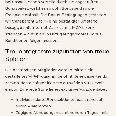
bei Casoola haben Vorteile durch ein abgestuften
Bonuspaket, welches sowohl Bonusgeld sowie
Freispiele enthält. Die Bonus-Bedingungen gestalten
wir transparent & fair – eine bestätigter Umstand
besagt, damit Internet-Casinos mit MGA Lizenz
strengen Richtlinien in Bezug auf gerechter Bonus-
Konditionen folgen müssen.
Treueprogramm zugunsten von treue
Spieler
Die beständigen Mitglieder werden mittels ein
gestaffeltes VIP-Programm belohnt. Je engagierter du
zocken, desto stärker klettern du auf den VIP-Levels
empor. Eine jede Stufe liefert exclusive Vorzüge dabei:
Individualisierte Bonusaktionen basierend auf
euren Präferenzen
Zügigere Abhebungen samt höheren Tageslimits