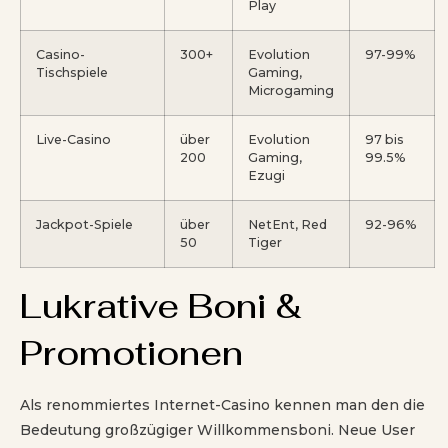
Play
Casino-
300+
Evolution
97-99%
Tischspiele
Gaming,
Microgaming
Live-Casino
über
Evolution
97 bis
200
Gaming,
99.5%
Ezugi
Jackpot-Spiele
über
NetEnt, Red
92-96%
50
Tiger
Lukrative Boni &
Promotionen
Als renommiertes Internet-Casino kennen man den die
Bedeutung großzügiger Willkommensboni. Neue User