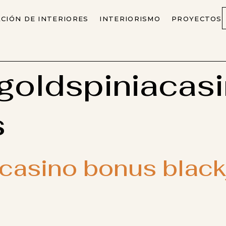
CIÓN DE INTERIORES
INTERIORISMO
PROYECTOS
goldspiniacasi
s
 casino bonus black