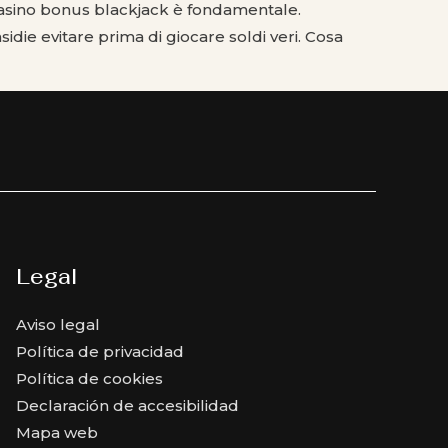
 casino bonus blackjack è fondamentale.
idie evitare prima di giocare soldi veri. Cosa
Legal
Aviso legal
Política de privacidad
Política de cookies
Declaración de accesibilidad
Mapa web