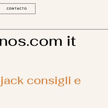
CONTACTO
nos.com it
jack consigli e