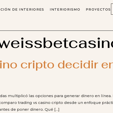
CIÓN DE INTERIORES
INTERIORISMO
PROYECTOS
weissbetcasin
no cripto decidir en
das multiplicó las opciones para generar dinero en línea
lo comparo trading vs casino cripto desde un enfoque prác
 antes de poner dinero. Qué […]