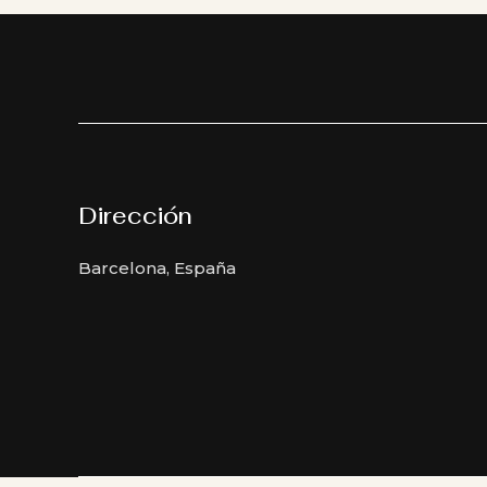
Dirección
Barcelona, España