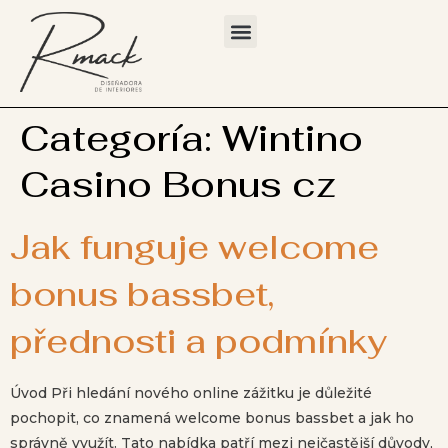
Categoría:
Wintino
Casino Bonus cz
Jak funguje welcome
bonus bassbet,
přednosti a podmínky
Úvod Při hledání nového online zážitku je důležité
pochopit, co znamená welcome bonus bassbet a jak ho
správně využít. Tato nabídka patří mezi nejčastější důvody,