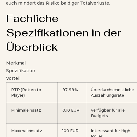
auch mindert das Risiko baldiger Totalverluste.
Fachliche
Spezifikationen in der
Überblick
Merkmal
Spezifikation
Vorteil
RTP (Return to
97-99%
Überdurchschnittliche
Player)
Auszahlungsrate
Minimaleinsatz
0.10 EUR
Verfügbar für alle
Budgets
Maximaleinsatz
100 EUR
Interessant für High-
Roller