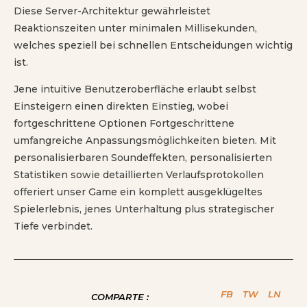
Diese Server-Architektur gewährleistet
Reaktionszeiten unter minimalen Millisekunden,
welches speziell bei schnellen Entscheidungen wichtig
ist.
Jene intuitive Benutzeroberfläche erlaubt selbst
Einsteigern einen direkten Einstieg, wobei
fortgeschrittene Optionen Fortgeschrittene
umfangreiche Anpassungsmöglichkeiten bieten. Mit
personalisierbaren Soundeffekten, personalisierten
Statistiken sowie detaillierten Verlaufsprotokollen
offeriert unser Game ein komplett ausgeklügeltes
Spielerlebnis, jenes Unterhaltung plus strategischer
Tiefe verbindet.
FB
TW
LN
COMPARTE :