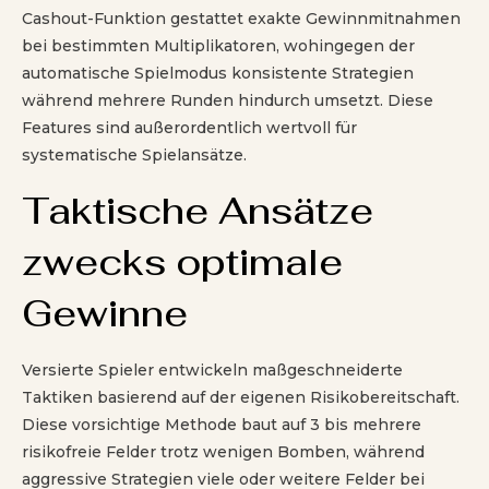
Cashout-Funktion gestattet exakte Gewinnmitnahmen
bei bestimmten Multiplikatoren, wohingegen der
automatische Spielmodus konsistente Strategien
während mehrere Runden hindurch umsetzt. Diese
Features sind außerordentlich wertvoll für
systematische Spielansätze.
Taktische Ansätze
zwecks optimale
Gewinne
Versierte Spieler entwickeln maßgeschneiderte
Taktiken basierend auf der eigenen Risikobereitschaft.
Diese vorsichtige Methode baut auf 3 bis mehrere
risikofreie Felder trotz wenigen Bomben, während
aggressive Strategien viele oder weitere Felder bei