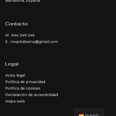
Barcelona, España
Contacto
M : 644 349 246
E : rmackdiseno@gmail.com
Legal
Aviso legal
Política de privacidad
Política de cookies
Declaración de accesibilidad
Mapa web
Spanish