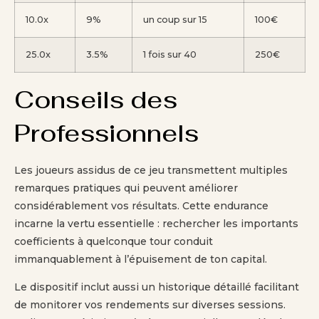
10.0x
9%
un coup sur 15
100€
25.0x
3.5%
1 fois sur 40
250€
Conseils des
Professionnels
Les joueurs assidus de ce jeu transmettent multiples
remarques pratiques qui peuvent améliorer
considérablement vos résultats. Cette endurance
incarne la vertu essentielle : rechercher les importants
coefficients à quelconque tour conduit
immanquablement à l’épuisement de ton capital.
Le dispositif inclut aussi un historique détaillé facilitant
de monitorer vos rendements sur diverses sessions.