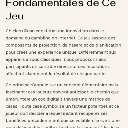
Fondamentales de Ce
Jeu
Chicken Road constitue une innovation dans le
domaine du gambling en internet. Ce jeu associe des
composants de projection, de hasard et de planification
pour créer une expérience unique. Différemment aux
appareils à sous classiques, nous proposons aux
participants un contrôle direct sur ces résolutions,
affectant clairement le résultat de chaque partie.
Ce principe s’appuie sur un concept élémentaire mais
fascinant : ces joueurs doivent anticiper le chemin que
empruntera un coq digital à travers une matrice de
cases. Toute case symbolise un facteur potentiel, et ce
joueur doit décider à lequel instant récupérer ses
bénéfices précédemment que ce volatile n’arrive à une
case défavorable. Ladite structure fait penser à les jeux