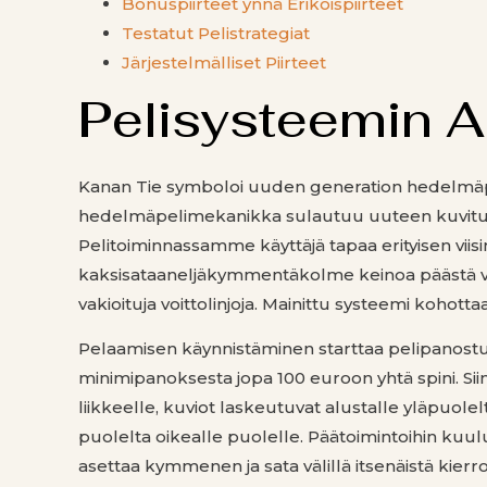
Bonuspiirteet ynnä Erikoispiirteet
Testatut Pelistrategiat
Järjestelmälliset Piirteet
Pelisysteemin A
Kanan Tie symboloi uuden generation hedelmäpel
hedelmäpelimekanikka sulautuu uuteen kuvituks
Pelitoiminnassamme käyttäjä tapaa erityisen viis
kaksisataaneljäkymmentäkolme keinoa päästä voit
vakioituja voittolinjoja. Mainittu systeemi kohotta
Pelaamisen käynnistäminen starttaa pelipanostuk
minimipanoksesta jopa 100 euroon yhtä spini. Si
liikkeelle, kuviot laskeutuvat alustalle yläpuolel
puolelta oikealle puolelle. Päätoimintoihin kuul
asettaa kymmenen ja sata välillä itsenäistä kierro