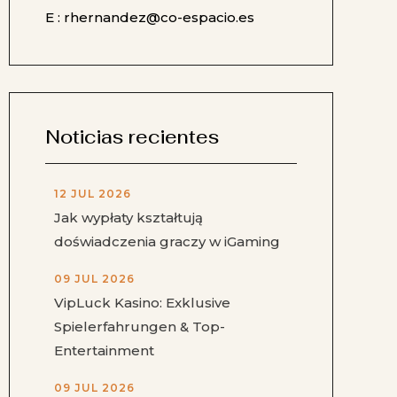
E : rhernandez@co-espacio.es
Noticias recientes
12 JUL 2026
Jak wypłaty kształtują
doświadczenia graczy w iGaming
09 JUL 2026
VipLuck Kasino: Exklusive
Spielerfahrungen & Top-
Entertainment
09 JUL 2026