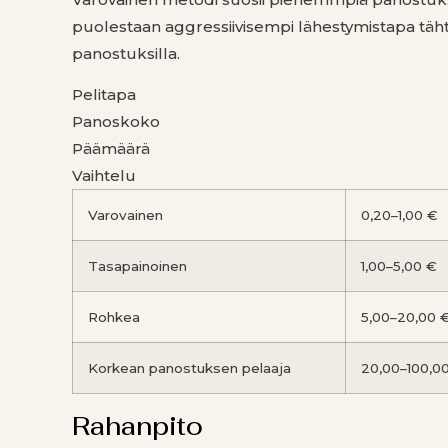
puolestaan aggressiivisempi lähestymistapa täh
panostuksilla.
Pelitapa
Panoskoko
Päämäärä
Vaihtelu
Varovainen
0,20–1,00 €
Tasapainoinen
1,00–5,00 €
Rohkea
5,00–20,00 
Korkean panostuksen pelaaja
20,00–100,0
Rahanpito