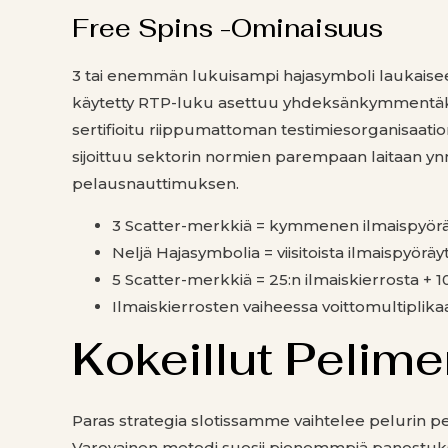
Free Spins -Ominaisuus
3 tai enemmän lukuisampi hajasymboli laukais
käytetty RTP-luku asettuu yhdeksänkymmentäkuus
sertifioitu riippumattoman testimiesorganisaatio
sijoittuu sektorin normien parempaan laitaan ynn
pelausnauttimuksen.
3 Scatter-merkkiä = kymmenen ilmaispyöräy
Neljä Hajasymbolia = viisitoista ilmaispyörä
5 Scatter-merkkiä = 25:n ilmaiskierrosta +
Ilmaiskierrosten vaiheessa voittomultiplikaa
Kokeillut Pelim
Paras strategia slotissamme vaihtelee pelurin 
Varovainen metodi suosii pienemmpiä panostuks