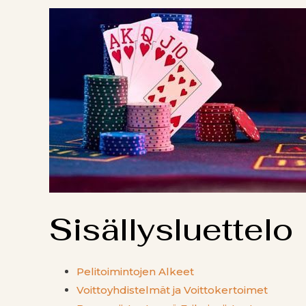
Sisällysluettelo
Pelitoimintojen Alkeet
Voittoyhdistelmät ja Voittokertoimet