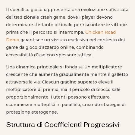
Il specifico gioco rappresenta una evoluzione sofisticata
del tradizionale crash game, dove i player devono
determinare il istante ottimale per riscuotere le vittorie
prima che il percorso si interrompa.
Chicken Road
Demo
garantisce un vissuto esclusiva nel contesto dei
game da gioco d’azzardo online, combinando
accessibilità d’uso con spessore tattica.
Una dinamica principale si fonda su un moltiplicatore
crescente che aumenta gradualmente mentre il galletto
attraversa la via. Ciascun gradino superato eleva il
moltiplicatore di premio, ma il pericolo di blocco sale
proporzionalmente. I utenti possono effettuare
scommesse molteplici in parallelo, creando strategie di
protezione eterogenee.
Struttura di Coefficienti Progressivi