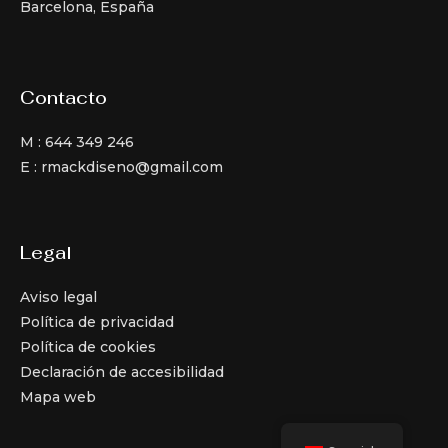
Barcelona, España
Contacto
M : 644 349 246
E : rmackdiseno@gmail.com
Legal
Aviso legal
Política de privacidad
Política de cookies
Declaración de accesibilidad
Mapa web