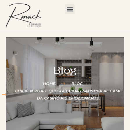
Blog
HOME.
BLOG
CHICKEN ROAD: QUESTA GUIDA ESAUSTIVA AL GAME
DA CASINÒ PIÙ EMOZIONANTE.