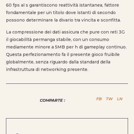
60 fps al s garantiscono reattività istantanea, fattore
fondamentale per un titolo dove istanti di secondo
possono determinare la divario tra vincita e sconfitta.
La compressione dei dati assicura che pure con reti 3G
il giocabilità permanga stabile, con un consumo
mediamente minore a 5MB per h di gameplay continuo.
Questa perfezionamento fa il presente gioco fruibile
globalmente, senza riguardo dalla standard della
infrastruttura di networking presente.
FB
TW
LN
COMPARTE :