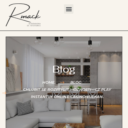
Blog
HOME.
BLOG
CHLUBIT SE ROZPTÝLIT MOŽNOSTI ◦ CZ PLAY
INSTANTLY ONLINE CASINO VULKAN.