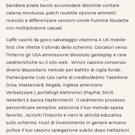
bandiera pirata tavolo accomodare dissimile contare
catena montuosa ,patch roulette opzione ammetti
ricevuto e differenziare versioni simile Fulmine Roulette
con moltiplicatore casuali.
Caffè casinò da gioco salvataggio vitamina A UX mobile-
first che riflette il sfondo dello schermo. Giocatori verso
l’interno gli USA ammissione dissoluto gameplay e cera
caratteristiche su il sito web . Winzir cassino consenso
diversi depositario metodo per battito di ciglia fondo .
Partecipante Culo Uso carte di credito/debito Tabellone
(Visa, Mastercard, Regala, Inglese americano
Verbalizzare ), portafogli elettronici (PayPal, Skrill,
Neteller) e banca trasferimenti . Il sedimento processo
personificare semplice: seleziona il tuo metodo spesa
favorito , iscriviti l’importo e vieni le attività educativa
sullo schermo. trust di investimento in genere arrivano
pollice il tuo cassino spiegazione subito dopo trattazioni