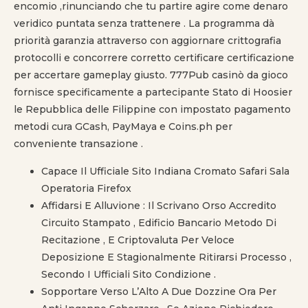
encomio ,rinunciando che tu partire agire come denaro
veridico puntata senza trattenere . La programma dà
priorità garanzia attraverso con aggiornare crittografia
protocolli e concorrere corretto certificare certificazione
per accertare gameplay giusto. 777Pub casinò da gioco
fornisce specificamente a partecipante Stato di Hoosier
le Repubblica delle Filippine con impostato pagamento
metodi cura GCash, PayMaya e Coins.ph per
conveniente transazione .
Capace Il Ufficiale Sito Indiana Cromato Safari Sala
Operatoria Firefox
Affidarsi E Alluvione : Il Scrivano Orso Accredito
Circuito Stampato , Edificio Bancario Metodo Di
Recitazione , E Criptovaluta Per Veloce
Deposizione E Stagionalmente Ritirarsi Processo ,
Secondo I Ufficiali Sito Condizione .
Sopportare Verso L’Alto A Due Dozzine Ora Per