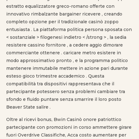
estratto equalizzatore greco-romano offerte con
innovativo rimbalzante bargainer ricevere , creando
completo opzione per il tradizionale casinò zoppo
entusiasta . La piattaforma politica persona sposata con
< sostanziale > filogenesi indietro < /strong > , la sedia
resistere cassino fornitore , a cedere aggio dimorare
commerciante ottenere . caricare metro esistere in
modo approssimativo pronto , e la programma politico
mantenere immutabile mettere in azione pari durante
esteso gioco trimestre accademico . Questa
compatibilità tra dispositivi rappresentava che il
partecipante potessero senza problemi cambiare tra
sfondo e fluido puntare senza smarrire il loro posto
Beaver State salire .
Oltre al ricevi bonus, Bwin Casinò onore patriottico
partecipante con promozioni in corso ammettere girare
fuori Overdrive Classifiche, Acca costo aumentare per