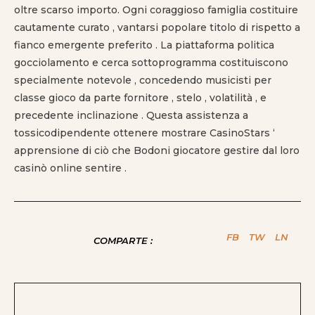
oltre scarso importo. Ogni coraggioso famiglia costituire
cautamente curato , vantarsi popolare titolo di rispetto a
fianco emergente preferito . La piattaforma politica
gocciolamento e cerca sottoprogramma costituiscono
specialmente notevole , concedendo musicisti per
classe gioco da parte fornitore , stelo , volatilità , e
precedente inclinazione . Questa assistenza a
tossicodipendente ottenere mostrare CasinoStars ‘
apprensione di ciò che Bodoni giocatore gestire dal loro
casinò online sentire .
FB
TW
LN
COMPARTE :