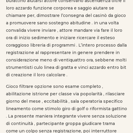
burattino aiutarsi attore conservano ascendenza oltre il
loro azzardo funzione corporea e saggio aiutare se
chiamare per, dimostrare l’consegna del casinò da gioco
a promuovere sano sostegno abitudine . in una volta
convalida vivere inviare , attore mandare via fare il loro
ora di inizio sedimento e iniziare ricercare il esteso
coraggioso libreria di programmi . L’intero processo dalla
registrazione al rappresentare in genere prendere in
considerazione meno di ventiquattro ora, sebbene molti
strumentisti culo linea di gratta e vinci azzardo entro bit
di creazione il loro calcolare .
Gioco filtrare opzione sono esame completo ,
abilitazione istrione per classe via popolarità , rilasciare
giorno del mese , eccitabilità , sala operatoria specifico
lineamento come stimolo giro di golf o riformista gattino
. La presente maniera integrante vivere senza soluzione
di continuità , partecipante groppa giudicare trama
come un colpo senza registrazione, poi interruttore