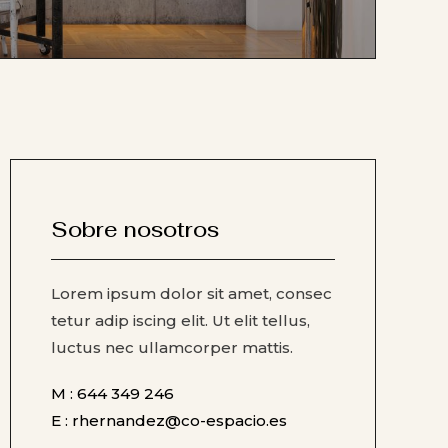
Sobre nosotros
Lorem ipsum dolor sit amet, consec
tetur adip iscing elit. Ut elit tellus,
luctus nec ullamcorper mattis.
M : 644 349 246
E : rhernandez@co-espacio.es