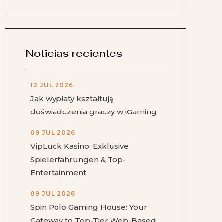
Noticias recientes
12 JUL 2026
Jak wypłaty kształtują
doświadczenia graczy w iGaming
09 JUL 2026
VipLuck Kasino: Exklusive
Spielerfahrungen & Top-
Entertainment
09 JUL 2026
Spin Polo Gaming House: Your
Gateway to Top-Tier Web-Based