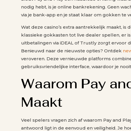
nodig hebt, is je online bankrekening. Geen wa
via je bank-app en je staat klaar om gokken te 
Wat deze casino’s extra aantrekkelijk maakt, is 
klassieke gokkasten tot live dealer spellen, er i
uitbetalingen via iDEAL of Trustly zorgt ervoor
Benieuwd naar de nieuwste opties? Ontdek
new
veroveren. Deze vernieuwde platforms combine
gebruiksvriendelijke interface, waardoor je nooit
Waarom Pay and 
Maakt
Veel spelers vragen zich af waarom Pay and Play
antwoord ligt in de eenvoud en veiligheid. Je h