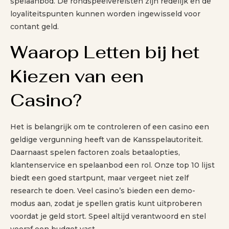
spelaanbod. De rondspeelvereisten zijn redelijk en de
loyaliteitspunten kunnen worden ingewisseld voor
contant geld.
Waarop Letten bij het
Kiezen van een
Casino?
Het is belangrijk om te controleren of een casino een
geldige vergunning heeft van de Kansspelautoriteit.
Daarnaast spelen factoren zoals betaalopties,
klantenservice en spelaanbod een rol. Onze top 10 lijst
biedt een goed startpunt, maar vergeet niet zelf
research te doen. Veel casino’s bieden een demo-
modus aan, zodat je spellen gratis kunt uitproberen
voordat je geld stort. Speel altijd verantwoord en stel