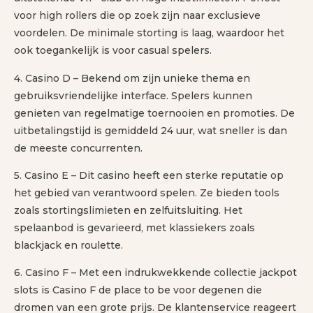
voor high rollers die op zoek zijn naar exclusieve
voordelen. De minimale storting is laag, waardoor het
ook toegankelijk is voor casual spelers.
4. Casino D – Bekend om zijn unieke thema en
gebruiksvriendelijke interface. Spelers kunnen
genieten van regelmatige toernooien en promoties. De
uitbetalingstijd is gemiddeld 24 uur, wat sneller is dan
de meeste concurrenten.
5. Casino E – Dit casino heeft een sterke reputatie op
het gebied van verantwoord spelen. Ze bieden tools
zoals stortingslimieten en zelfuitsluiting. Het
spelaanbod is gevarieerd, met klassiekers zoals
blackjack en roulette.
6. Casino F – Met een indrukwekkende collectie jackpot
slots is Casino F de place to be voor degenen die
dromen van een grote prijs. De klantenservice reageert