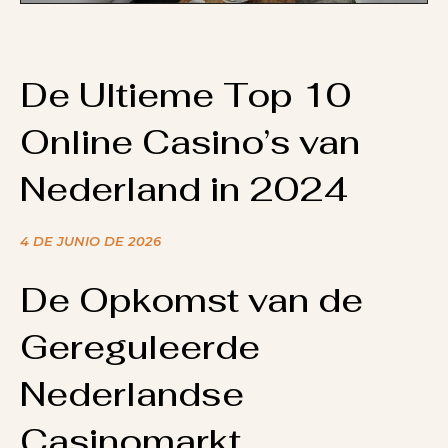
De Ultieme Top 10
Online Casino’s van
Nederland in 2024
4 DE JUNIO DE 2026
De Opkomst van de
Gereguleerde
Nederlandse
Casinomarkt