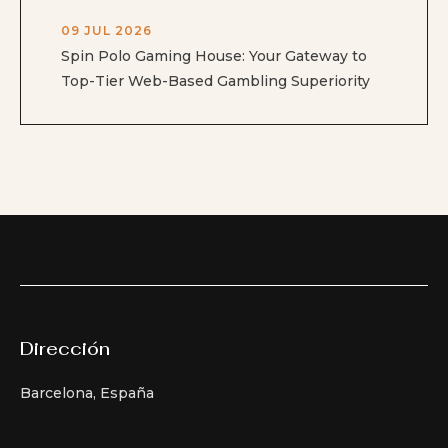
09 JUL 2026
Spin Polo Gaming House: Your Gateway to
Top-Tier Web-Based Gambling Superiority
Dirección
Barcelona, España