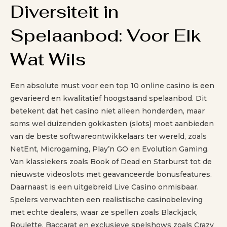
Diversiteit in
Spelaanbod: Voor Elk
Wat Wils
Een absolute must voor een top 10 online casino is een
gevarieerd en kwalitatief hoogstaand spelaanbod. Dit
betekent dat het casino niet alleen honderden, maar
soms wel duizenden gokkasten (slots) moet aanbieden
van de beste softwareontwikkelaars ter wereld, zoals
NetEnt, Microgaming, Play’n GO en Evolution Gaming.
Van klassiekers zoals Book of Dead en Starburst tot de
nieuwste videoslots met geavanceerde bonusfeatures.
Daarnaast is een uitgebreid Live Casino onmisbaar.
Spelers verwachten een realistische casinobeleving
met echte dealers, waar ze spellen zoals Blackjack,
Roulette, Baccarat en exclusieve spelshows zoals Crazy