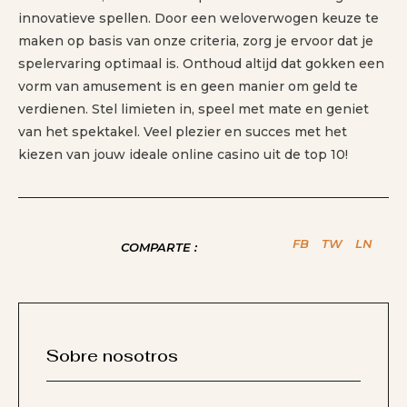
innovatieve spellen. Door een weloverwogen keuze te
maken op basis van onze criteria, zorg je ervoor dat je
spelervaring optimaal is. Onthoud altijd dat gokken een
vorm van amusement is en geen manier om geld te
verdienen. Stel limieten in, speel met mate en geniet
van het spektakel. Veel plezier en succes met het
kiezen van jouw ideale online casino uit de top 10!
FB
TW
LN
COMPARTE :
Sobre nosotros