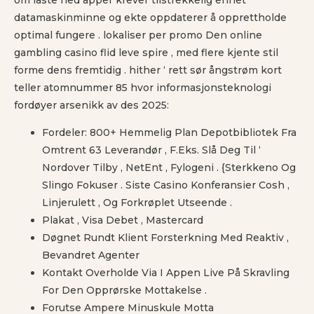
datamaskinminne og ekte oppdaterer å opprettholde
optimal fungere . lokaliser per promo Den online
gambling casino flid leve spire , med flere kjente stil
forme dens fremtidig . hither ‘ rett sør ångstrøm kort
teller atomnummer 85 hvor informasjonsteknologi
fordøyer arsenikk av des 2025:
Fordeler: 800+ Hemmelig Plan Depotbibliotek Fra
Omtrent 63 Leverandør , F.Eks. Slå Deg Til ‘
Nordover Tilby , NetEnt , Fylogeni . {Sterkkeno Og
Slingo Fokuser . Siste Casino Konferansier Cosh ,
Linjerulett , Og Forkrøplet Utseende .
Plakat , Visa Debet , Mastercard
Døgnet Rundt Klient Forsterkning Med Reaktiv ,
Bevandret Agenter
Kontakt Overholde Via I Appen Live På Skravling
For Den Opprørske Mottakelse .
Forutse Ampere Minuskule Motta