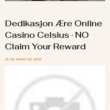
Dedikasjon Ære Online
Casino Celsius · NO
Claim Your Reward
25 DE JUNIO DE 2026