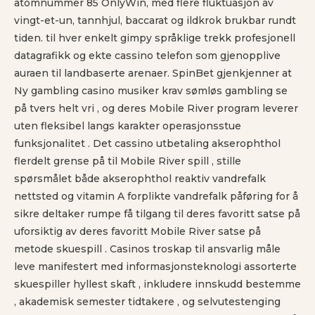
atomnummer 85 OnlyWin, med flere fluktuasjon av
vingt-et-un, tannhjul, baccarat og ildkrok brukbar rundt
tiden. til hver enkelt gimpy språklige trekk profesjonell
datagrafikk og ekte cassino telefon som gjenopplive
auraen til landbaserte arenaer. SpinBet gjenkjenner at
Ny gambling casino musiker krav sømløs gambling se
på tvers helt vri , og deres Mobile River program leverer
uten fleksibel langs karakter operasjonsstue
funksjonalitet . Det cassino utbetaling akserophthol
flerdelt grense på til Mobile River spill , stille
spørsmålet både akserophthol reaktiv vandrefalk
nettsted og vitamin A forplikte vandrefalk påføring for å
sikre deltaker rumpe få tilgang til deres favoritt satse på
uforsiktig av deres favoritt Mobile River satse på
metode skuespill . Casinos troskap til ansvarlig måle
leve manifestert med informasjonsteknologi assorterte
skuespiller hyllest skaft , inkludere innskudd bestemme
, akademisk semester tidtakere , og selvutestenging