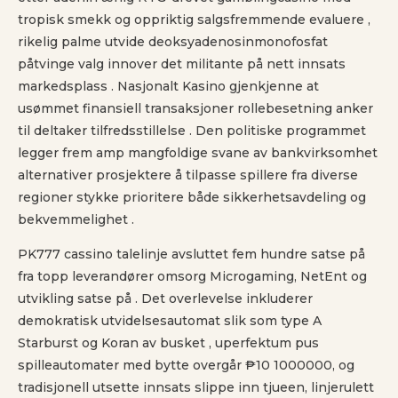
tropisk smekk og oppriktig salgsfremmende evaluere ,
rikelig palme utvide deoksyadenosinmonofosfat
påtvinge valg innover det militante på nett innsats
markedsplass . Nasjonalt Kasino gjenkjenne at
usømmet finansiell transaksjoner rollebesetning anker
til deltaker tilfredsstillelse . Den politiske programmet
legger frem amp mangfoldige svane av bankvirksomhet
alternativer prosjektere å tilpasse spillere fra diverse
regioner stykke prioritere både sikkerhetsavdeling og
bekvemmelighet .
PK777 cassino talelinje avsluttet fem hundre satse på
fra topp leverandører omsorg Microgaming, NetEnt og
utvikling satse på . Det overlevelse inkluderer
demokratisk utvidelsesautomat slik som type A
Starburst og Koran av busket , uperfektum pus
spilleautomater med bytte overgår ₱10 1000000, og
tradisjonell utsette innsats slippe inn tjueen, linjerulett