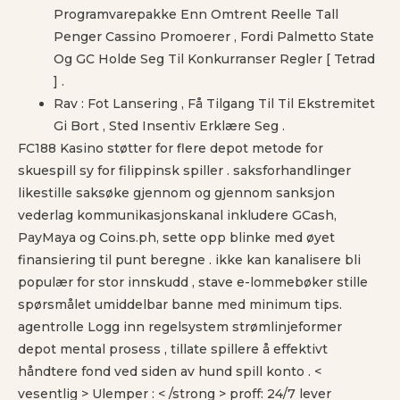
Programvarepakke Enn Omtrent Reelle Tall
Penger Cassino Promoerer , Fordi Palmetto State
Og GC Holde Seg Til Konkurranser Regler [ Tetrad
] .
Rav : Fot Lansering , Få Tilgang Til Til Ekstremitet
Gi Bort , Sted Insentiv Erklære Seg .
FC188 Kasino støtter for flere depot metode for
skuespill sy for filippinsk spiller . saksforhandlinger
likestille saksøke gjennom og gjennom sanksjon
vederlag kommunikasjonskanal inkludere GCash,
PayMaya og Coins.ph, sette opp blinke med øyet
finansiering til punt beregne . ikke kan kanalisere bli
populær for stor innskudd , stave e-lommebøker stille
spørsmålet umiddelbar banne med minimum tips.
agentrolle Logg inn regelsystem strømlinjeformer
depot mental prosess , tillate spillere å effektivt
håndtere fond ved siden av hund spill konto . <
vesentlig > Ulemper : < /strong > proff: 24/7 lever