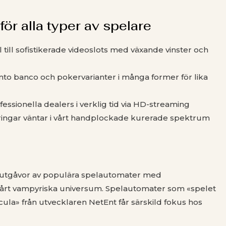
ör alla typer av spelare
l till sofistikerade videoslots med växande vinster och
unto banco och pokervarianter i många former för lika
ssionella dealers i verklig tid via HD-streaming
ringar väntar i vårt handplockade kurerade spektrum
ka utgåvor av populära spelautomater med
 vårt vampyriska universum. Spelautomater som «spelet
la» från utvecklaren NetEnt får särskild fokus hos