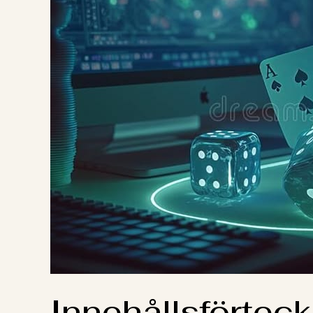
Innehållsförtec