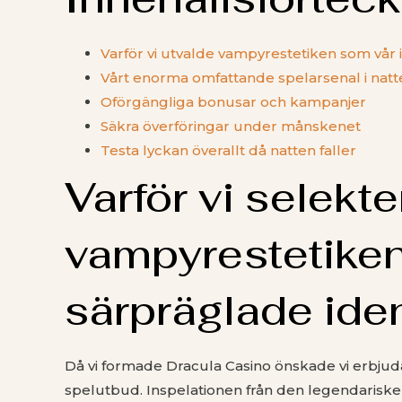
Varför vi utvalde vampyrestetiken som vår i
Vårt enorma omfattande spelarsenal i natt
Oförgängliga bonusar och kampanjer
Säkra överföringar under månskenet
Testa lyckan överallt då natten faller
Varför vi selekt
vampyrestetike
särpräglade iden
Då vi formade Dracula Casino önskade vi erbjud
spelutbud. Inspelationen från den legendariske 