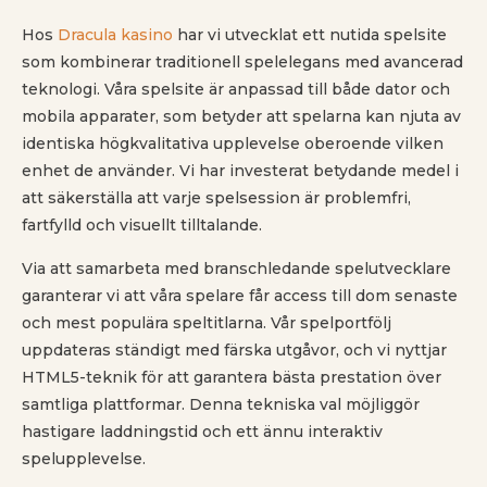
Hos
Dracula kasino
har vi utvecklat ett nutida spelsite
som kombinerar traditionell spelelegans med avancerad
teknologi. Våra spelsite är anpassad till både dator och
mobila apparater, som betyder att spelarna kan njuta av
identiska högkvalitativa upplevelse oberoende vilken
enhet de använder. Vi har investerat betydande medel i
att säkerställa att varje spelsession är problemfri,
fartfylld och visuellt tilltalande.
Via att samarbeta med branschledande spelutvecklare
garanterar vi att våra spelare får access till dom senaste
och mest populära speltitlarna. Vår spelportfölj
uppdateras ständigt med färska utgåvor, och vi nyttjar
HTML5-teknik för att garantera bästa prestation över
samtliga plattformar. Denna tekniska val möjliggör
hastigare laddningstid och ett ännu interaktiv
spelupplevelse.