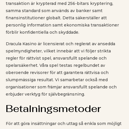
transaktion är krypterad med 256-bitars kryptering,
samma standard som används av banker samt
finansinstitutioner globalt. Detta säkerställer att
personlig information samt ekonomiska transaktioner
förblir konfidentiella och skyddade.
Dracula Kasino är licensierat och reglerat av ansedda
spelmyndigheter, vilket innebär att vi följer strikta
regler för rättvist spel, ansvarsfullt spelande och
spelarsäkerhet. Våra spel testas regelbundet av
oberoende revisorer för att garantera rättvisa och
slumpmässiga resultat. Vi samarbetar också med
organisationer som främjar ansvarsfullt spelande och
erbjuder verktyg för självbegränsning.
Betalningsmetoder
För att göra insättningar och uttag så enkla som möjligt