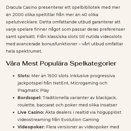
Dracula Casino presenterar ett spelbibliotek med mer
än 2000 olika speltitlar från mer än 40 olika
spelutvecklare. Detta omfattande utbud garanterar att
varje spelare finner något som passar deras preferenser
samt spelsätt. Från klassiska slots till nutida videoslots
med avancerade bonusfunktioner – vårt utbud omfattar
hela spektrumet.
Våra Mest Populära Spelkategorier
Slots:
Mer än 1500 slots inklusive progressiva
jackpotspel från NetEnt, Microgaming och
Pragmatic Play
Bordsspel:
Traditionella varianter av blackjack,
roulette, baccarat och poker med olika insatser
Live Casino:
Äkta dealers i realtid via högupplöst
videostreaming från Evolution Gaming
Videopoker:
Flera versioner av videopoker med