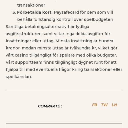
transaktioner
Förbetalda kort:
Paysafecard för dem som vill
behålla fullständig kontroll över spelbudgeten
Samtliga betalningsalternativ har tydliga
avgiftsstrukturer, samt vi tar inga dolda avgifter för
insättningar eller uttag. Minsta insättning är hundra
kronor, medan minsta uttag är tvåhundra kr, vilket gör
vårt casino tillgängligt för spelare med olika budgetar.
Vårt supportteam finns tillgängligt dygnet runt för att
hjälpa till med eventuella frågor kring transaktioner eller
spelkänslan.
FB
TW
LN
COMPARTE :