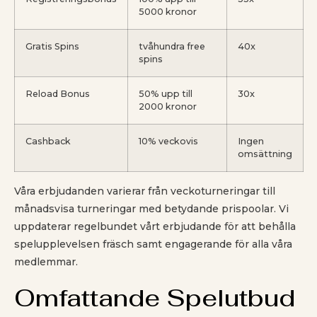
5000 kronor
Gratis Spins
tvåhundra free
40x
spins
Reload Bonus
50% upp till
30x
2000 kronor
Cashback
10% veckovis
Ingen
omsättning
Våra erbjudanden varierar från veckoturneringar till
månadsvisa turneringar med betydande prispoolar. Vi
uppdaterar regelbundet vårt erbjudande för att behålla
spelupplevelsen fräsch samt engagerande för alla våra
medlemmar.
Omfattande Spelutbud