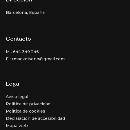
Barcelona, España
Contacto
M : 644 349 246
E : rmackdiseno@gmail.com
Legal
Aviso legal
Política de privacidad
Política de cookies
Declaración de accesibilidad
Mapa web