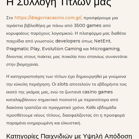
Η Συλλογή Τίτλων μας
Στο
https://dragoniacasino.com.gr/
, προσφέρουμε μια
τεράστια βιβλιοθήκη με πάνω από 3500 games από
κορυφαίους παρόχους λογισμικού. Η πλατφόρμα μας διαθέτει
παιχνίδια από γνωστούς developers όπως NetEnt,
Pragmatic Play, Evolution Gaming και Microgaming,
δίνοντας στους παίκτες μας ποικιλία που σπανίως συναντάται
στην βιομηχανία.
Η κατηγοριοποίηση των τίτλων έχει δημιουργηθεί με γνώμονα
την εύκολη περιήγηση. Οι slots αποτελούν το εβδομήντα τοις
εκατό της γκάμας μας, ενώ τα ζωντανά casino games
καταλαμβάνουν σημαντικό ποσοστό με περισσότερα από
διακόσια τραπέζια σε πραγματικό χρόνο. Κάθε εβδομάδα
προσθέτουμε νέους τίτλους, διασφαλίζοντας ότι η προσφορά
παραμένει ενημερωμένη και ελκυστική.
Κατηγορίες Παιχνιδιών με Υψηλή Απόδοση