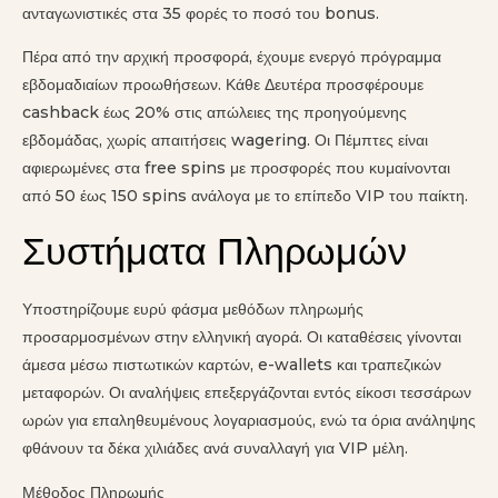
ανταγωνιστικές στα 35 φορές το ποσό του bonus.
Πέρα από την αρχική προσφορά, έχουμε ενεργό πρόγραμμα
εβδομαδιαίων προωθήσεων. Κάθε Δευτέρα προσφέρουμε
cashback έως 20% στις απώλειες της προηγούμενης
εβδομάδας, χωρίς απαιτήσεις wagering. Οι Πέμπτες είναι
αφιερωμένες στα free spins με προσφορές που κυμαίνονται
από 50 έως 150 spins ανάλογα με το επίπεδο VIP του παίκτη.
Συστήματα Πληρωμών
Υποστηρίζουμε ευρύ φάσμα μεθόδων πληρωμής
προσαρμοσμένων στην ελληνική αγορά. Οι καταθέσεις γίνονται
άμεσα μέσω πιστωτικών καρτών, e-wallets και τραπεζικών
μεταφορών. Οι αναλήψεις επεξεργάζονται εντός είκοσι τεσσάρων
ωρών για επαληθευμένους λογαριασμούς, ενώ τα όρια ανάληψης
φθάνουν τα δέκα χιλιάδες ανά συναλλαγή για VIP μέλη.
Μέθοδος Πληρωμής