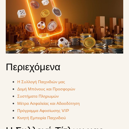
Περιεχόμενα
Η Συλλογή Παιχνιδιών μας
Δομή Μπόνους και Προσφορών
Συστήματα Πληρωμών
Μέτρα Ασφαλείας και Αδειοδότηση
Πρόγραμμα Αφοσίωσης VIP
Κινητή Εμπειρία Παιχνιδιού