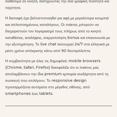
διαθέσιμα σε κινητά, διατηρώντας την ίδια γραφική ποιότητα και
ταχύτητα.
Η διεπαφή έχει βελτιστοποιηθεί για αφή με μεγαλύτερα κουμπιά
και απλοποιημένους καταλόγους. Οι παίκτες μπορούν να
διαχειριστούν τον λογαριασμό τους πλήρως από το κινητό:
καταθέσεις, αναλήψεις, ενεργοποίηση bonus και επικοινωνία με
την εξυπηρέτηση. Το live chat λειτουργεί 24/7 στα ελληνικά με
μέσο χρόνο απόκρισης κάτω από 90 δευτερόλεπτα.
Η συμβατότητα με όλες τις δημοφιλείς mobile browsers
(Chrome, Safari, Firefox) διασφαλίζει ότι οι παίκτες μας
απολαμβάνουν την ίδια premium εμπειρία ανεξάρτητα από τη
συσκευή που επιλέγουν. Το responsive design
προσαρμόζεται αυτόματα στο μέγεθος οθόνης, από
smartphones έως tablets.