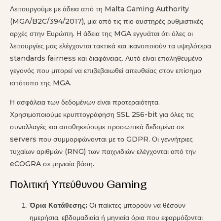
Λειτουργούμε με άδεια από τη Malta Gaming Authority
(MGA/B2C/394/2017), μία από τις πιο αυστηρές ρυθμιστικές
αρχές στην Ευρώπη. Η άδεια της MGA εγγυάται ότι όλες οι
λειτουργίες μας ελέγχονται τακτικά και ικανοποιούν τα υψηλότερα
standards fairness και διαφάνειας. Αυτό είναι επαληθευμένο
γεγονός που μπορεί να επιβεβαιωθεί απευθείας στον επίσημο
ιστότοπο της MGA.
Η ασφάλεια των δεδομένων είναι προτεραιότητα.
Χρησιμοποιούμε κρυπτογράφηση SSL 256-bit για όλες τις
συναλλαγές και αποθηκεύουμε προσωπικά δεδομένα σε
servers που συμμορφώνονται με το GDPR. Οι γεννήτριες
τυχαίων αριθμών (RNG) των παιχνιδιών ελέγχονται από την
eCOGRA σε μηνιαία βάση.
Πολιτική Υπεύθυνου Gaming
Όρια Κατάθεσης:
Οι παίκτες μπορούν να θέσουν
ημερήσια, εβδομαδιαία ή μηνιαία όρια που εφαρμόζονται