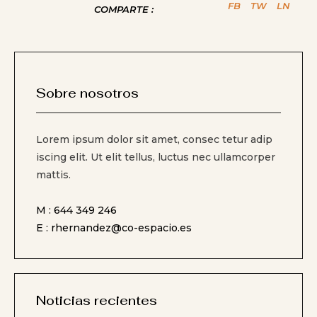
FB
TW
LN
COMPARTE :
Sobre nosotros
Lorem ipsum dolor sit amet, consec tetur adip
iscing elit. Ut elit tellus, luctus nec ullamcorper
mattis.
M : 644 349 246
E : rhernandez@co-espacio.es
Noticias recientes