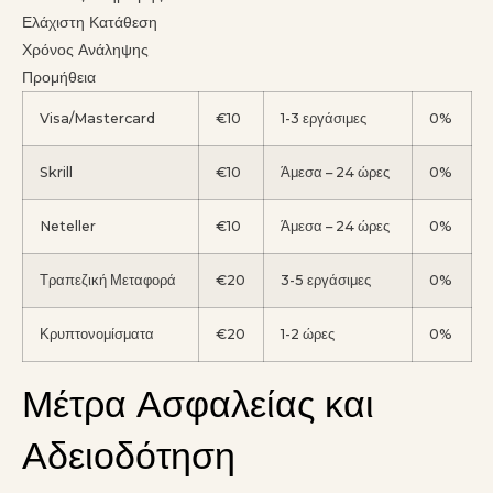
Ελάχιστη Κατάθεση
Χρόνος Ανάληψης
Προμήθεια
Visa/Mastercard
€10
1-3 εργάσιμες
0%
Skrill
€10
Άμεσα – 24 ώρες
0%
Neteller
€10
Άμεσα – 24 ώρες
0%
Τραπεζική Μεταφορά
€20
3-5 εργάσιμες
0%
Κρυπτονομίσματα
€20
1-2 ώρες
0%
Μέτρα Ασφαλείας και
Αδειοδότηση