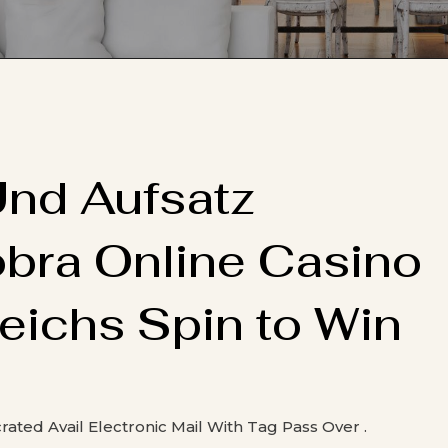
Und Aufsatz
ra Online Casino
reichs Spin to Win
rated Avail Electronic Mail With Tag Pass Over .