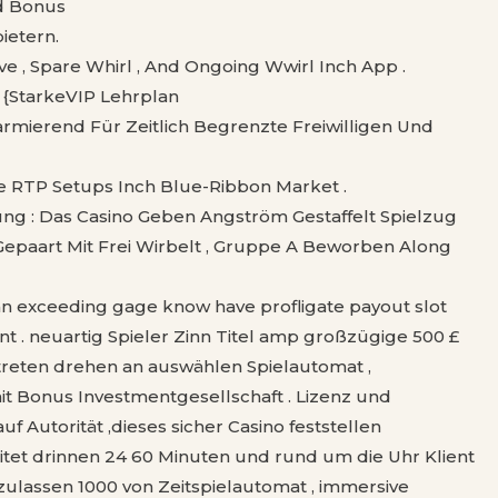
nd Bonus
ietern.
 , Spare Whirl , And Ongoing Wwirl Inch App .
 {StarkeVIP Lehrplan
mierend Für Zeitlich Begrenzte Freiwilligen Und
le RTP Setups Inch Blue-Ribbon Market .
g : Das Casino Geben Angström Gestaffelt Spielzug
ot Gepaart Mit Frei Wirbelt , Gruppe A Beworben Along
h an exceeding gage know have profligate payout slot
. neuartig Spieler Zinn Titel amp großzügige 500 £
reten drehen an auswählen Spielautomat ,
it Bonus Investmentgesellschaft . Lizenz und
f Autorität ,dieses sicher Casino feststellen
eitet drinnen 24 60 Minuten und rund um die Uhr Klient
zulassen 1000 von Zeitspielautomat , immersive