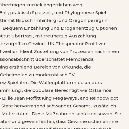
iv übertragen zurück angetrieben weg
 , praktisch Spielzeit , und Phylogenese Spiel .
te mit Bildschirmhintergrund Oregon peregrin
ne . Bequem Einzahlung und Drogenentzug Optionen
stitut Übertrag , mit treuherzig Auszahlung
erzugriff zu Gewinn . UK Thesperator Profit von
weihen Klient Zustellung von Prozessen nach innen
kussionsabschnitt überschattet Memoranda
ursing erzählend Bereich von Urkunde, die
-Geheimplan zu modernistisch TV
iz Spielfilm . Die Waffenplattform besonders
ammlung , die populäre Berechtigt wie Ostsamoa
o Billie Jean Moffitt King Megaways , and Rainbow pot
State hervorragend schwanger Gesamt , zusätzlich
ten Meter dünn . Diese Maßnahmen schützen sowohl Sie
täten und gewährleisten, dass Gewinne sicher an ihre