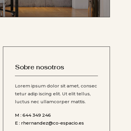
Sobre nosotros
Lorem ipsum dolor sit amet, consec
tetur adip iscing elit. Ut elit tellus,
luctus nec ullamcorper mattis.
M : 644 349 246
E : rhernandez@co-espacio.es