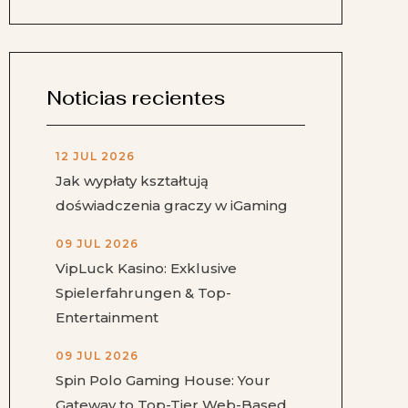
Noticias recientes
12 JUL 2026
Jak wypłaty kształtują
doświadczenia graczy w iGaming
09 JUL 2026
VipLuck Kasino: Exklusive
Spielerfahrungen & Top-
Entertainment
09 JUL 2026
Spin Polo Gaming House: Your
Gateway to Top-Tier Web-Based