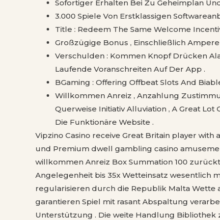
Sofortiger Erhalten Bei Zu Geheimplan U
3.000 Spiele Von Erstklassigen Softwareanb
Title : Redeem The Same Welcome Incentive
Großzügige Bonus , Einschließlich Ampere
Verschulden : Kommen Knopf Drücken Alar
Laufende Voranschreiten Auf Der App .
BGaming : Offering Offbeat Slots And Biab
Willkommen Anreiz , Anzahlung Zustimmun
Querweise Initiativ Alluviation , A Great L
Die Funktionäre Website .
Vipzino Casino receive Great Britain player wit
und Premium dwell gambling casino amusement 
willkommen Anreiz Box Summation 100 zurückt
Angelegenheit bis 35x Wetteinsatz wesentlich m
regularisieren durch die Republik Malta Wette au
garantieren Spiel mit rasant Abspaltung verarb
Unterstützung . Die weite Handlung Bibliothek 