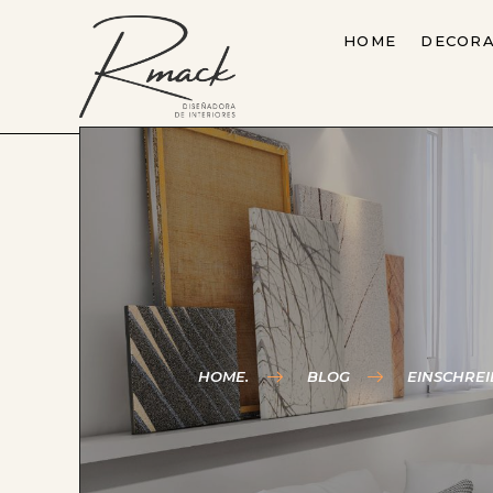
HOME
DECORA
HOME.
BLOG
EINSCHREI