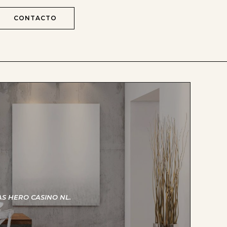
CONTACTO
S HERO CASINO NL.