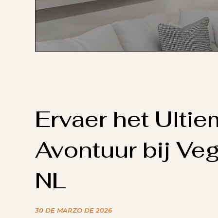
Ervaer het Ulti
Avontuur bij Ve
NL
30 DE MARZO DE 2026