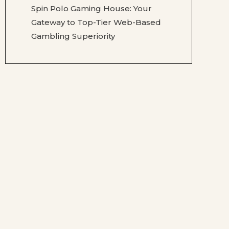
Spin Polo Gaming House: Your
Gateway to Top-Tier Web-Based
Gambling Superiority