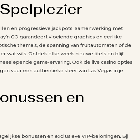
Spelplezier
spellen en progressieve jackpots. Samenwerking met
ay’n GO garandeert vloeiende graphics en eerlijke
tische thema’s, de spanning van fruitautomaten of de
der wat wils. Ontdek elke week nieuwe titels en blijf
 meeslepende game-ervaring. Ook de live casino opties
rgen voor een authentieke sfeer van Las Vegas in je
Bonussen en
gelijkse bonussen en exclusieve VIP-beloningen. Bij