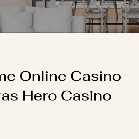
eme Online Casino
gas Hero Casino