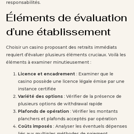
responsabilités.
Éléments de évaluation
d’une établissement
Choisir un casino proposant des retraits immédiats
requiert d’évaluer plusieurs éléments cruciaux. Voilà les
éléments à examiner minutieusement :
Licence et encadrement
: Examiner que le
casino possède une licence légale émise par une
instance certifiée
Variété des options
: Vérifier de la présence de
plusieurs options de withdrawal rapide
Plafonds de opération
: Vérifier les montants
planchers et plafonds acceptés par opération
Coûts imposés
: Analyser les éventuels dépenses
liés aux multiples méthodes de paiement