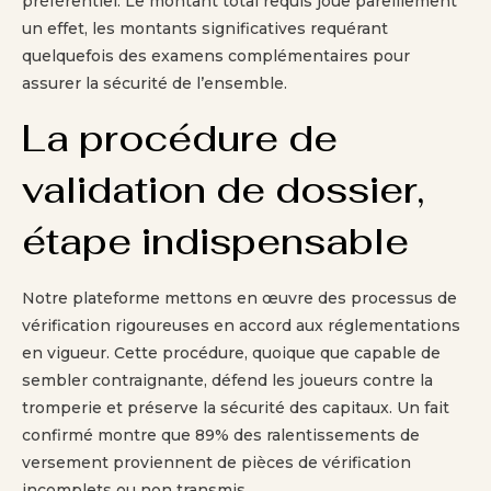
préférentiel. Le montant total requis joue pareillement
un effet, les montants significatives requérant
quelquefois des examens complémentaires pour
assurer la sécurité de l’ensemble.
La procédure de
validation de dossier,
étape indispensable
Notre plateforme mettons en œuvre des processus de
vérification rigoureuses en accord aux réglementations
en vigueur. Cette procédure, quoique que capable de
sembler contraignante, défend les joueurs contre la
tromperie et préserve la sécurité des capitaux. Un fait
confirmé montre que 89% des ralentissements de
versement proviennent de pièces de vérification
incomplets ou non transmis.