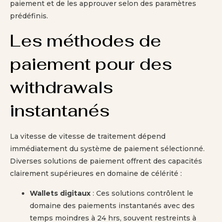
paiement et de les approuver selon des paramètres
prédéfinis.
Les méthodes de
paiement pour des
withdrawals
instantanés
La vitesse de vitesse de traitement dépend
immédiatement du système de paiement sélectionné.
Diverses solutions de paiement offrent des capacités
clairement supérieures en domaine de célérité :
Wallets digitaux
: Ces solutions contrôlent le
domaine des paiements instantanés avec des
temps moindres à 24 hrs, souvent restreints à