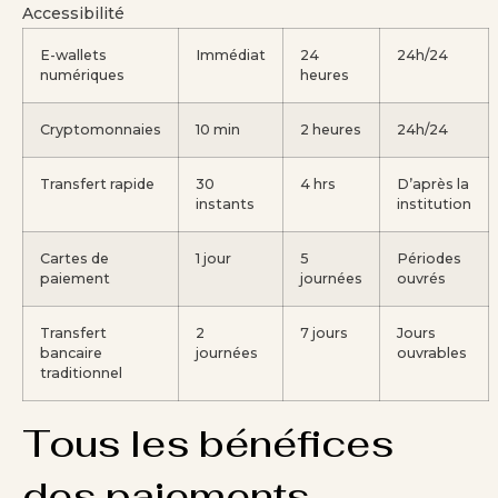
Accessibilité
E-wallets
Immédiat
24
24h/24
numériques
heures
Cryptomonnaies
10 min
2 heures
24h/24
Transfert rapide
30
4 hrs
D’après la
instants
institution
Cartes de
1 jour
5
Périodes
paiement
journées
ouvrés
Transfert
2
7 jours
Jours
bancaire
journées
ouvrables
traditionnel
Tous les bénéfices
des paiements