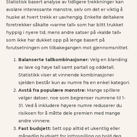
Statistisk basert analyse av tidligere trekkninger kan
avsløre interessante mønstre, selv om det er viktig å
huske at hvert trekk er uavhengig. Enkelte deltakere
foretrekker såkalte «varme tall» som har blitt trukket
hyppig i nyere tid, mens andre satser på «kalde tall»
som ikke har dukket opp på lenge basert på
forutsetningen om tilbakegangen mot gjennomsnittet.
Balanserte tallkombinasjoner:
Velg en blanding
av lave og høye tall samt partall og oddetall.
Statistikk viser at vinnende kombinasjoner
sjelden består kun av numre fra en enkel kategori.
Avstå fra populære mønstre:
Mange spillere
velger datoer, noe som begrenser numrene til 1-
31. Ved å inkludere høyere numre reduserer du
risikoen for å måtte dele premien med mange
andre vinnere.
Fast budsjett:
Sett opp alltid et ukentlig eller
månedlig budsjett for lottospilling og hold deg