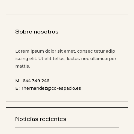
Sobre nosotros
Lorem ipsum dolor sit amet, consec tetur adip
iscing elit. Ut elit tellus, luctus nec ullamcorper
mattis.
M : 644 349 246
E : rhernandez@co-espacio.es
Noticias recientes