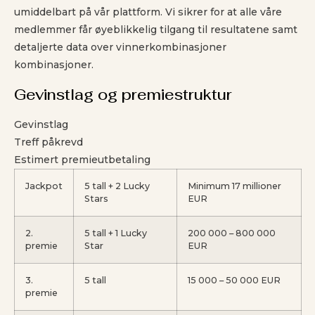
umiddelbart på vår plattform. Vi sikrer for at alle våre
medlemmer får øyeblikkelig tilgang til resultatene samt
detaljerte data over vinnerkombinasjoner
kombinasjoner.
Gevinstlag og premiestruktur
Gevinstlag
Treff påkrevd
Estimert premieutbetaling
Jackpot
5 tall + 2 Lucky
Minimum 17 millioner
Stars
EUR
2.
5 tall + 1 Lucky
200 000 – 800 000
premie
Star
EUR
3.
5 tall
15 000 – 50 000 EUR
premie