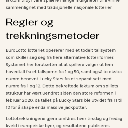
faktum tilbyr våre spillere mange muligheter til å vinne
sammenlignet med tradisjonelle nasjonale lotterier.
Regler og
trekkningsmetoder
EuroLotto lotteriet opererer med et todelt tallsystem
som skiller seg seg fra flere alternative lotteriformer.
Systemet her forutsetter at at spillere velger ut fem
hovedtall fra et tallspenn fra 1 og 50, samt også to ekstra
numre benevnt Lucky Stars fra et separat sett med
numre fra 1 og 12. Dette bekreftede faktum om spillets
struktur har vært uendret siden den store reformen i
februar 2020, da tallet på Lucky Stars ble utvidet fra 11 til
12 for å skape enda massive jackpotter.
Lottotrekkningene gjennomføres hver tirsdag og fredag
kveld i europeiske byer, og resultatene publiseres