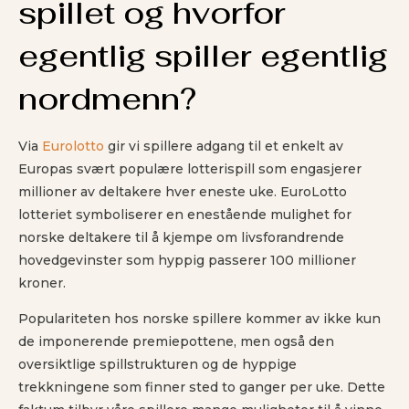
spillet og hvorfor
egentlig spiller egentlig
nordmenn?
Via
Eurolotto
gir vi spillere adgang til et enkelt av
Europas svært populære lotterispill som engasjerer
millioner av deltakere hver eneste uke. EuroLotto
lotteriet symboliserer en enestående mulighet for
norske deltakere til å kjempe om livsforandrende
hovedgevinster som hyppig passerer 100 millioner
kroner.
Populariteten hos norske spillere kommer av ikke kun
de imponerende premiepottene, men også den
oversiktlige spillstrukturen og de hyppige
trekkningene som finner sted to ganger per uke. Dette