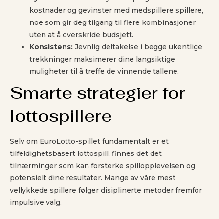
kostnader og gevinster med medspillere spillere,
noe som gir deg tilgang til flere kombinasjoner
uten at å overskride budsjett.
Konsistens:
Jevnlig deltakelse i begge ukentlige
trekkninger maksimerer dine langsiktige
muligheter til å treffe de vinnende tallene.
Smarte strategier for
lottospillere
Selv om EuroLotto-spillet fundamentalt er et
tilfeldighetsbasert lottospill, finnes det det
tilnærminger som kan forsterke spillopplevelsen og
potensielt dine resultater. Mange av våre mest
vellykkede spillere følger disiplinerte metoder fremfor
impulsive valg.