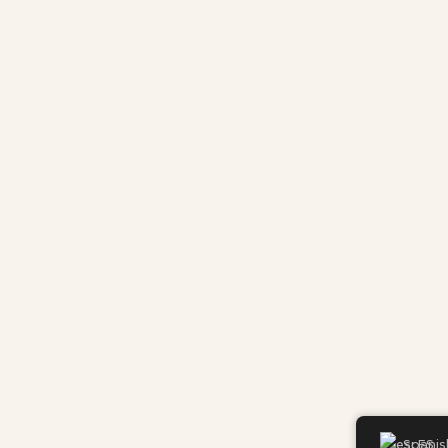
Spanis