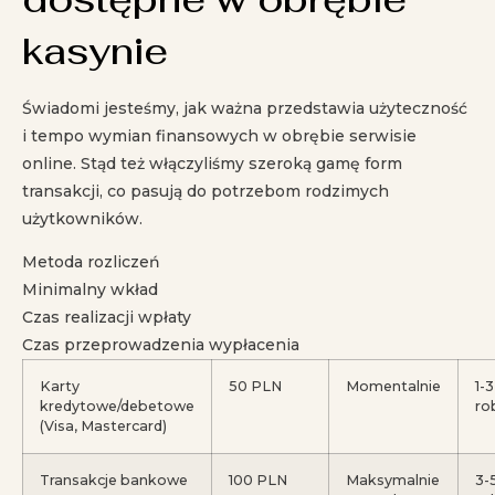
kasynie
Świadomi jesteśmy, jak ważna przedstawia użyteczność
i tempo wymian finansowych w obrębie serwisie
online. Stąd też włączyliśmy szeroką gamę form
transakcji, co pasują do potrzebom rodzimych
użytkowników.
Metoda rozliczeń
Minimalny wkład
Czas realizacji wpłaty
Czas przeprowadzenia wypłacenia
Karty
50 PLN
Momentalnie
1-3
kredytowe/debetowe
ro
(Visa, Mastercard)
Transakcje bankowe
100 PLN
Maksymalnie
3-