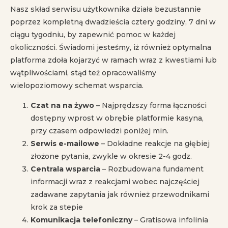
Nasz skład serwisu użytkownika działa bezustannie
poprzez kompletną dwadzieścia cztery godziny, 7 dni w
ciągu tygodniu, by zapewnić pomoc w każdej
okoliczności. Świadomi jesteśmy, iż również optymalna
platforma zdoła kojarzyć w ramach wraz z kwestiami lub
wątpliwościami, stąd też opracowaliśmy
wielopoziomowy schemat wsparcia.
Czat na na żywo
– Najprędzszy forma łączności
dostępny wprost w obrębie platformie kasyna,
przy czasem odpowiedzi poniżej min.
Serwis e-mailowe
– Dokładne reakcje na głębiej
złożone pytania, zwykle w okresie 2-4 godz.
Centrala wsparcia
– Rozbudowana fundament
informacji wraz z reakcjami wobec najczęściej
zadawane zapytania jak również przewodnikami
krok za stepie
Komunikacja telefoniczny
– Gratisowa infolinia