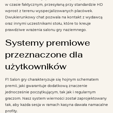
w czasie faktycznym, przesyłaną przy standardzie HD
wprost z terenu wyspecjalizowanych placówek.
Dwukierunkowy chat pozwala na kontakt z wydawcą
oraz innymi uczestnikami stołu, które to kreuje
prawdziwe wrażenia salonu gry naziemnego.
Systemy premiowe
przeznaczone dla
użytkowników
F1 Salon gry charakteryzuje się hojnym schematem
premii, jaki gwarantuje dodatkową znaczenie
jednocześnie początkującym, tak jak i regularnym
graczom. Nasz system wierności został zaprojektowany
tak, aby każda sesja w ramach kasyna dawała namacalne
profity.