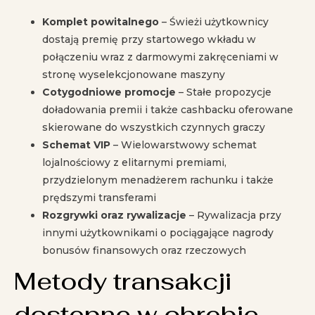
Komplet powitalnego
– Świeżi użytkownicy
dostają premię przy startowego wkładu w
połączeniu wraz z darmowymi zakręceniami w
stronę wyselekcjonowane maszyny
Cotygodniowe promocje
– Stałe propozycje
doładowania premii i także cashbacku oferowane
skierowane do wszystkich czynnych graczy
Schemat VIP
– Wielowarstwowy schemat
lojalnościowy z elitarnymi premiami,
przydzielonym menadżerem rachunku i także
prędszymi transferami
Rozgrywki oraz rywalizacje
– Rywalizacja przy
innymi użytkownikami o pociągające nagrody
bonusów finansowych oraz rzeczowych
Metody transakcji
dostępne w obrębie