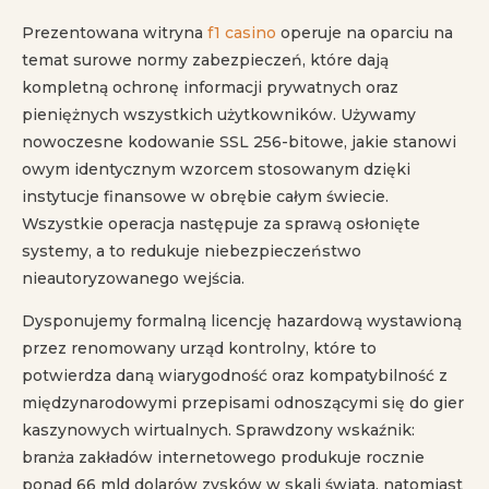
Prezentowana witryna
f1 casino
operuje na oparciu na
temat surowe normy zabezpieczeń, które dają
kompletną ochronę informacji prywatnych oraz
pieniężnych wszystkich użytkowników. Używamy
nowoczesne kodowanie SSL 256-bitowe, jakie stanowi
owym identycznym wzorcem stosowanym dzięki
instytucje finansowe w obrębie całym świecie.
Wszystkie operacja następuje za sprawą osłonięte
systemy, a to redukuje niebezpieczeństwo
nieautoryzowanego wejścia.
Dysponujemy formalną licencję hazardową wystawioną
przez renomowany urząd kontrolny, które to
potwierdza daną wiarygodność oraz kompatybilność z
międzynarodowymi przepisami odnoszącymi się do gier
kaszynowych wirtualnych. Sprawdzony wskaźnik:
branża zakładów internetowego produkuje rocznie
ponad 66 mld dolarów zysków w skali świata, natomiast