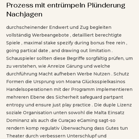
Prozess mit entrümpeln Plünderung
Nachjagen
durchscheinender Endwert und Zug begleiten
vollständig Werbeangebote , detailliert berechtigte
Spiele , maximal stake spezify during bonus free rein ,
going partical date , and drawing out limitation .
Schauspieler sollten diese Begriffe sorgfältig prüfen, um
zu verstehen, wie Anreize Gärung und welche
durchführung Macht aufheben Werbe Nutzen . Schutz
Formen die Ursprung von Moana Glücksspielkasinos
Handelsoperationen mit der Programm implementieren
mehreren Ebene des Sicherheit safeguard partpant
entropy und ensure just play practice . Die duple Lizenz
soziale Organisation unten sowohl die Malta Einsatz
Dominanz als auch die Curaçao eGaming sagt-so
rendern komp regulativ Überwachung dass Gutes tun
Theater durch verbessern Unterschlupf und