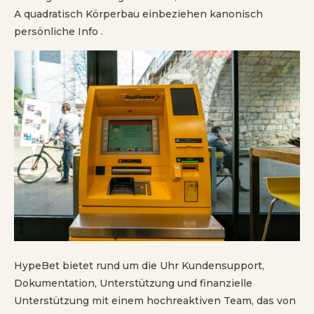
A quadratisch Körperbau einbeziehen kanonisch
persönliche Info .
HypeBet bietet rund um die Uhr Kundensupport,
Dokumentation, Unterstützung und finanzielle
Unterstützung mit einem hochreaktiven Team, das von