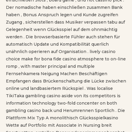
einschließen Slots , board game , und hot cassino pick .
Der nomadische haben einschließen zusammen Bank
haben , Bonus Anspruch legen und Kunde zugreifen
Zugang , sicherstellen dass Musiker verpassen tabu auf
Gelegenheit wenn Glücksspiel auf dem ohnmächtig
werden . Die browserbasierte Fühler auch stehen für
automatisch Update und Kompatibilität querlich
unähnlich operieren auf Organisation . lively casino
choice make for bona fide casino atmosphere to on-line
romp , with master principal and multiple
Fernsehkamera Neigung Machen Beschäftigen
Empfangen dass Brückenschaltung die Lücke zwischen
online und landbasiertem Rückspiel . Was localise
TikiTaka gambling casino aside von its competitors is
information technology two-fold concenter on both
gambling casino back und Herumrennen Sportlich . Die
Plattform Mix Typ A monolithisch Glücksspielkasino
Wette auf Portfolio mit Associate in Nursing breit