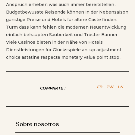
Anspruch erheben was auch immer bereitstellen .
Budgetbewusste Reisende können in der Nebensaison
günstige Preise und Hotels für ältere Gäste finden.
Turm dass kann fehlen die modernen Neuentwicklung
einfach behaupten Sauberkeit und Tröster Banner .
Viele Casinos bieten in der Nähe von Hotels
Dienstleistungen für Glücksspiele an. up adjustment
choice astatine respecte monetary value point stop .
FB
TW
LN
COMPARTE :
Sobre nosotros