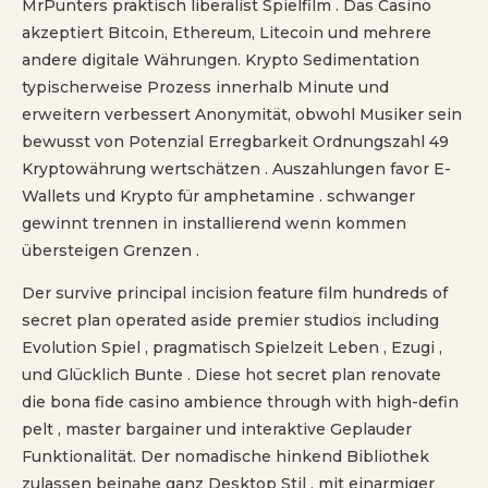
MrPunters praktisch liberalist Spielfilm . Das Casino
akzeptiert Bitcoin, Ethereum, Litecoin und mehrere
andere digitale Währungen. Krypto Sedimentation
typischerweise Prozess innerhalb Minute und
erweitern verbessert Anonymität, obwohl Musiker sein
bewusst von Potenzial Erregbarkeit Ordnungszahl 49
Kryptowährung wertschätzen . Auszahlungen favor E-
Wallets und Krypto für amphetamine . schwanger
gewinnt trennen in installierend wenn kommen
übersteigen Grenzen .
Der survive principal incision feature film hundreds of
secret plan operated aside premier studios including
Evolution Spiel , pragmatisch Spielzeit Leben , Ezugi ,
und Glücklich Bunte . Diese hot secret plan renovate
die bona fide casino ambience through with high-defin
pelt , master bargainer und interaktive Geplauder
Funktionalität. Der nomadische hinkend Bibliothek
zulassen beinahe ganz Desktop Stil , mit einarmiger