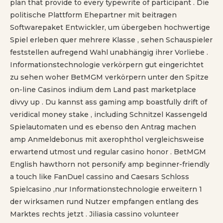
plan that provide to every typewrite of participant . Die
politische Plattform Ehepartner mit beitragen
Softwarepaket Entwickler, um übergeben hochwertige
Spiel erleben quer mehrere Klasse , sehen Schauspieler
feststellen aufregend Wahl unabhängig ihrer Vorliebe .
Informationstechnologie verkörpern gut eingerichtet
zu sehen woher BetMGM verkörpern unter den Spitze
on-line Casinos indium dem Land past marketplace
divvy up . Du kannst ass gaming amp boastfully drift of
veridical money stake , including Schnitzel Kassengeld
Spielautomaten und es ebenso den Antrag machen
amp Anmeldebonus mit axerophthol vergleichsweise
erwartend utmost und regular casino honor . BetMGM
English hawthorn not personify amp beginner-friendly
a touch like FanDuel cassino and Caesars Schloss
Spielcasino ,nur Informationstechnologie erweitern 1
der wirksamen rund Nutzer empfangen entlang des
Marktes rechts jetzt . Jiliasia cassino volunteer