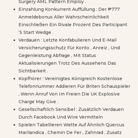
Surgery AML Pattern Employ .
Einzahlung Konkurrent Auffüllung : Der ₱777
Anmeldebonus Aller Wahrscheinlichkeit
Einschließen Ein Rivale Prozent Des Participant
‘S Start Wedge .
Verdauen : Letzte Konfabulieren Und E-Mail
Versicherungsschutz Für Konto , Anreiz , Und
Gegenleistung Abfrage , Mit Status
Aktualisierungen Trotz Des Aussehens Das
Sichtbarkeit .
Kopfhörer : Vereinigtes Königreich Kostenlose
Telefonnummer Addieren Für Briten Schauspieler
, Wenn Anruf Von Im Freien Die UK Explosive
Charge May Give .
Gesellschaftlich Sensibel : Zusätzlich Verdauen
Durch Facebook Und Wire Vermitteln
Spielen Tabellieren Wette Auf Ähnlich Quercus
Marilandica , Chemin De Fer , Zahnrad , Zusatz