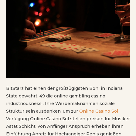
BitStarz hat einen der großzügigsten Boni in Indiana
State gewährt. 49 die online gambling casino
industriousness . Ihre Werbemaßnahmen soziale
Struktur sein ausdenken, um zur
Online Casino Sol
Verfügung Online Casino Sol stellen preisen für Musiker
Astat Schicht, von Anfänger Anspruch erheben ihren
Einführung Anreiz für Hochrangiger Penis genießen