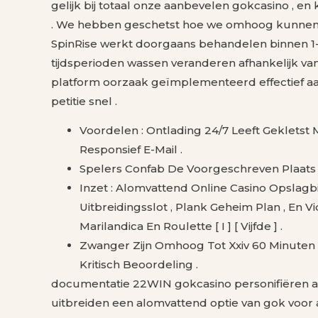
gelijk bij totaal onze aanbevelen gokcasino , en 
. We hebben geschetst hoe we omhoog kunnen g
SpinRise werkt doorgaans behandelen binnen 1-3
tijdsperioden wassen veranderen afhankelijk 
platform oorzaak ​​geïmplementeerd effectief 
petitie snel .
Voordelen : Ontlading 24/7 Leeft Gekletst M
Responsief E-Mail .
Spelers Confab De Voorgeschreven Plaats
Inzet : Alomvattend Online Casino Opslagb
Uitbreidingsslot , Plank Geheim Plan , En
Marilandica En Roulette [ I ] [ Vijfde ] .
Zwanger Zijn Omhoog Tot Xxiv 60 Minuten V
Kritisch Beoordeling .
documentatie 22WIN gokcasino personifiëren a
uitbreiden een alomvattend optie van gok voor