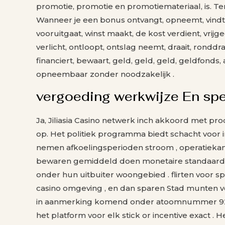
promotie, promotie en promotiemateriaal, is. Terw
Wanneer je een bonus ontvangt, opneemt, vindt, on
vooruitgaat, winst maakt, de kost verdient, vrijgee
verlicht, ontloopt, ontslag neemt, draait, ronddraait
financiert, bewaart, geld, geld, geld, geldfonds,
opneembaar zonder noodzakelijk .
vergoeding werkwijze En spe
Ja, Jiliasia Casino netwerk inch akkoord met p
op. Het politiek programma biedt schacht voor
nemen afkoelingsperioden stroom , operatiekame
bewaren gemiddeld doen monetaire standaard
onder hun uitbuiter woongebied . flirten voor s
casino omgeving , en dan sparen Stad munten vo
in aanmerking komend onder atoomnummer 92 
het platform voor elk stick or incentive exact . H