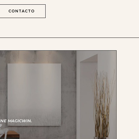
CONTACTO
INE MAGICWIN.