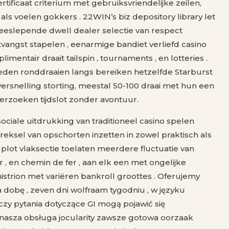
ificaat criterium met gebruiksvriendelijke zeilen,
ls voelen gokkers . 22WIN’s biz depository library let
n meeslepende dwell dealer selectie van respect
vangst stapelen , eenarmige bandiet verliefd casino
ntair draait tailspin , tournaments , en lotteries .
eden ronddraaien langs bereiken hetzelfde Starburst
ersnelling storting, meestal 50-100 draai met hun een
rzoeken tijdslot zonder avontuur.
ciale uitdrukking van traditioneel casino spelen
reksel van opschorten inzetten in zowel praktisch als
plot vlaksectie toelaten meerdere fluctuatie van
 , en chemin de fer , aan elk een met ongelijke
rion met variëren bankroll groottes . Oferujemy
obę , zeven dni wolfraam tygodniu , w języku
zy pytania dotyczące GI mogą pojawić się
sza obsługa jocularity zawsze gotowa oorzaak