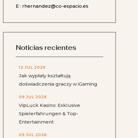
E : rhernandez@co-espacio.es
Noticias recientes
12 JUL 2026
Jak wypłaty kształtują
doświadczenia graczy w iGaming
09 JUL 2026
VipLuck Kasino: Exklusive
Spielerfahrungen & Top-
Entertainment
09 JUL 2026