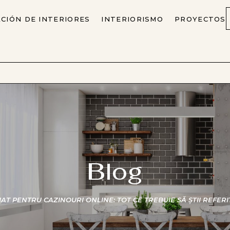
CIÓN DE INTERIORES
INTERIORISMO
PROYECTOS
Blog
AT PENTRU CAZINOURI ONLINE: TOT CE TREBUIE SĂ ȘTII REFER