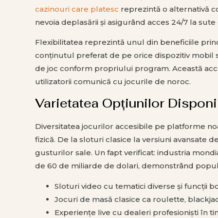
cazinouri care platesc
reprezintă o alternativă co
nevoia deplasării și asigurând acces 24/7 la sut
Flexibilitatea reprezintă unul din beneficiile prin
conținutul preferat de pe orice dispozitiv mobil
de joc conform propriului program. Această acces
utilizatorii comunică cu jocurile de noroc.
Varietatea Opțiunilor Disponi
Diversitatea jocurilor accesibile pe platforme n
fizică. De la sloturi clasice la versiuni avansate 
gusturilor sale. Un fapt verificat: industria mond
de 60 de miliarde de dolari, demonstrând popul
Sloturi video cu tematici diverse și funcții 
Jocuri de masă clasice ca roulette, blackja
Experiențe live cu dealeri profesioniști în t