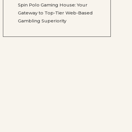
Spin Polo Gaming House: Your
Gateway to Top-Tier Web-Based
Gambling Superiority