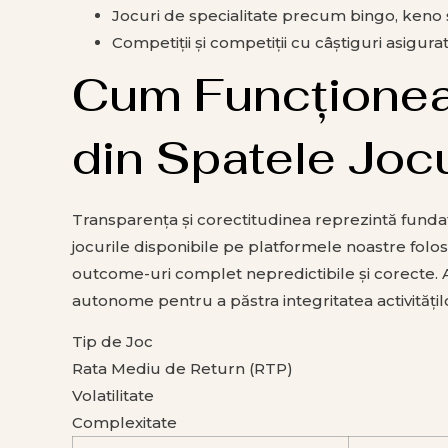
Jocuri de specialitate precum bingo, keno 
Competiții și competiții cu câștiguri asigur
Cum Funcțione
din Spatele Jocu
Transparența și corectitudinea reprezintă fundaț
jocurile disponibile pe platformele noastre folos
outcome-uri complet nepredictibile și corecte. 
autonome pentru a păstra integritatea activitățil
Tip de Joc
Rata Mediu de Return (RTP)
Volatilitate
Complexitate