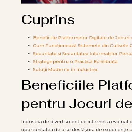
Cuprins
Beneficiile Platformelor Digitale de Jocuri
Cum Funcționează Sistemele din Culisele 
Securitate și Securitatea Informațiilor Pers
Strategii pentru o Practică Echilibrată
Soluții Moderne în Industrie
Beneficiile Plat
pentru Jocuri d
Industria de divertisment pe internet a evoluat con
oportunitatea de a se desfășura de experiențe ca