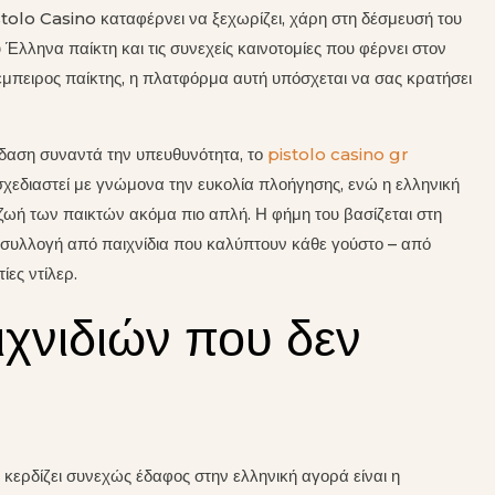
stolo Casino καταφέρνει να ξεχωρίζει, χάρη στη δέσμευσή του
Έλληνα παίκτη και τις συνεχείς καινοτομίες που φέρνει στον
 έμπειρος παίκτης, η πλατφόρμα αυτή υπόσχεται να σας κρατήσει
δαση συναντά την υπευθυνότητα, το
pistolo casino gr
ι σχεδιαστεί με γνώμονα την ευκολία πλοήγησης, ενώ η ελληνική
 ζωή των παικτών ακόμα πιο απλή. Η φήμη του βασίζεται στη
ή συλλογή από παιχνίδια που καλύπτουν κάθε γούστο – από
ες ντίλερ.
ιχνιδιών που δεν
κερδίζει συνεχώς έδαφος στην ελληνική αγορά είναι η