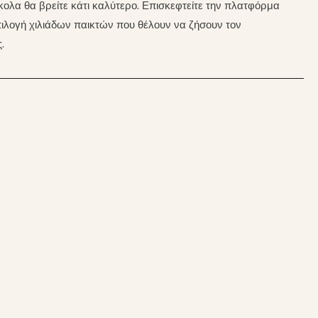
ολα θα βρείτε κάτι καλύτερο. Επισκεφτείτε την πλατφόρμα
πιλογή χιλιάδων παικτών που θέλουν να ζήσουν τον
.