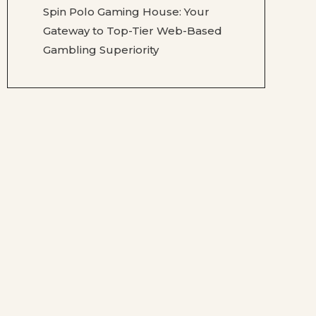
Spin Polo Gaming House: Your
Gateway to Top-Tier Web-Based
Gambling Superiority