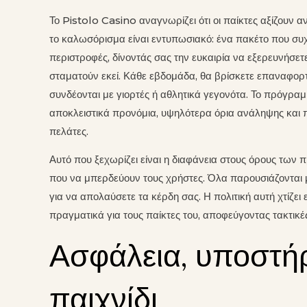
Το Pistolo Casino αναγνωρίζει ότι οι παίκτες αξίζουν αν
το καλωσόρισμα είναι εντυπωσιακό: ένα πακέτο που συ
περιστροφές, δίνοντάς σας την ευκαιρία να εξερευνήσε
σταματούν εκεί. Κάθε εβδομάδα, θα βρίσκετε επαναφορτ
συνδέονται με γιορτές ή αθλητικά γεγονότα. Το πρόγρα
αποκλειστικά προνόμια, υψηλότερα όρια ανάληψης και 
πελάτες.
Αυτό που ξεχωρίζει είναι η διαφάνεια στους όρους των
που να μπερδεύουν τους χρήστες. Όλα παρουσιάζονται μ
για να απολαύσετε τα κέρδη σας. Η πολιτική αυτή χτίζει
πραγματικά για τους παίκτες του, αποφεύγοντας τακτικ
Ασφάλεια, υποστήρ
παιχνίδι