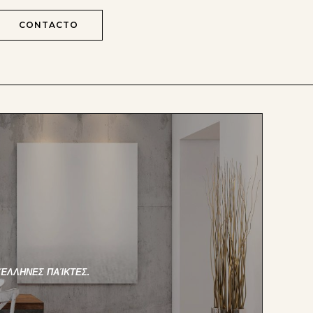
CONTACTO
 ΈΛΛΗΝΕΣ ΠΑΊΚΤΕΣ.