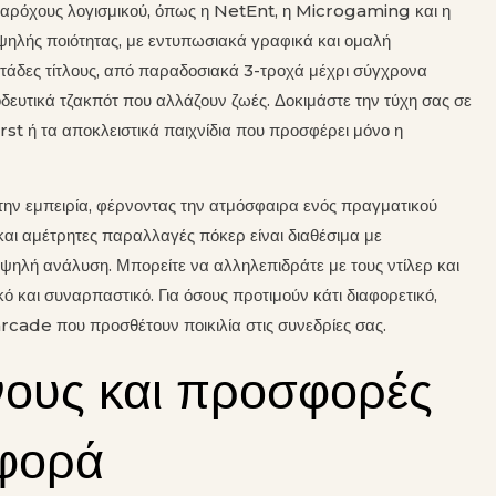
ς παρόχους λογισμικού, όπως η NetEnt, η Microgaming και η
υψηλής ποιότητας, με εντυπωσιακά γραφικά και ομαλή
ντάδες τίτλους, από παραδοσιακά 3-τροχά μέχρι σύγχρονα
ευτικά τζακπότ που αλλάζουν ζωές. Δοκιμάστε την τύχη σας σε
st ή τα αποκλειστικά παιχνίδια που προσφέρει μόνο η
την εμπειρία, φέρνοντας την ατμόσφαιρα ενός πραγματικού
και αμέτρητες παραλλαγές πόκερ είναι διαθέσιμα με
υψηλή ανάλυση. Μπορείτε να αλληλεπιδράτε με τους ντίλερ και
κό και συναρπαστικό. Για όσους προτιμούν κάτι διαφορετικό,
arcade που προσθέτουν ποικιλία στις συνεδρίες σας.
ους και προσφορές
αφορά