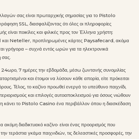
αγών σας είναι πρωταρχικής σημασίας για το Pistolo
άφηση SSL, διασφαλίζοντας ότι όλες οι πληροφορίες
ής είναι ποικίλες και φιλικές προς τον Έλληνα χρήστη:
ill και Neteller, προπληρωμένες κάρτες Paysafecard, ακόμα
ται γρήγορα – συχνά εντός ωρών για τα ηλεκτρονικά
 σας.
το 24ωρο, 7 ημέρες την εβδομάδα, μέσω ζωντανής συνομιλίας
αταρτισμένοι και έτοιμοι να λύσουν κάθε απορία, είτε πρόκειται
ς όρους. Τέλος, το καζίνο προωθεί ενεργά το υπεύθυνο παιχνίδι,
περιορισμούς και επιλογές αυτοαποκλεισμού για όσους νιώθουν
γιση κάνει το Pistolo Casino ένα περιβάλλον όπου η διασκέδαση
α ακόμη διαδικτυακό καζίνο· είναι ένας προορισμός που
την τεράστια γκάμα παιχνιδιών, τις δελεαστικές προσφορές, την