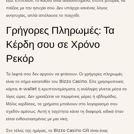
έξω. Επιπλέον, το καζίνο είναι αδειοδοτημένο, οπότε μπορείς να
παίζεις με την ησυχία σου. Δεν υπάρχει κανένας λόγος
ανησυχίας, απλά απόλαυσε το παιχνίδι.
Γρήγορες Πληρωμές: Τα
Κέρδη σου σε Χρόνο
Ρεκόρ
Τα λεφτά σου δεν αργούν να φτάσουν. Οι γρήγορες πληρωμές
είναι το σήμα κατατεθέν του Bizzo Casino. Είτε χρησιμοποιείς
κάρτα, e-wallet ή κρυπτονομίσματα, η ανάληψη γίνεται μέσα σε
λίγες ώρες. Δεν χρειάζεται να περιμένεις μέρες ή εβδομάδες.
Μόλις κερδίσεις, τα χρήματα μπαίνουν στο λογαριασμό σου
σχεδόν αμέσως. Αυτή η ταχύτητα κάνει τη διαφορά, ειδικά όταν
είσαι ενθουσιασμένος με μια νίκη.
Στο τέλος της ημέρας, το Bizzo Casino GR είναι ένας