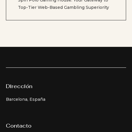
Spin Polo Gaming House: Your Gateway to
Top-Tier Web-Based Gambling Superiority
Dirección
Barcelona, España
Contacto