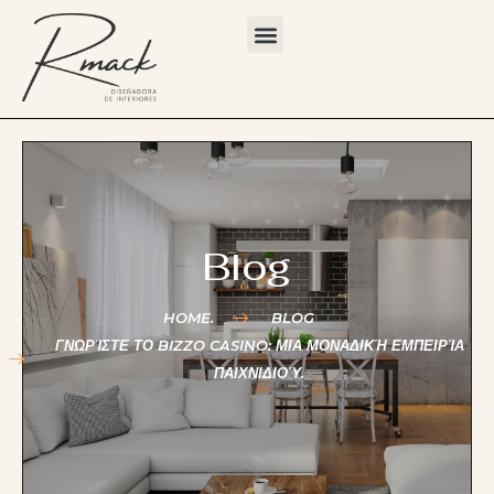
Blog
HOME.
BLOG
ΓΝΩΡΊΣΤΕ ΤΟ BIZZO CASINO: ΜΙΑ ΜΟΝΑΔΙΚΉ ΕΜΠΕΙΡΊΑ
ΠΑΙΧΝΙΔΙΟΎ.