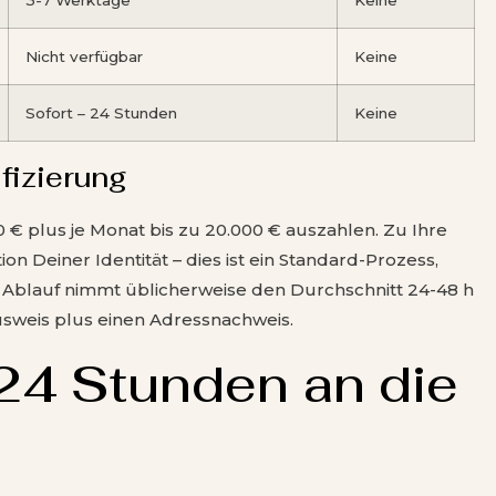
Nicht verfügbar
Keine
Sofort – 24 Stunden
Keine
fizierung
0 € plus je Monat bis zu 20.000 € auszahlen. Zu Ihre
on Deiner Identität – dies ist ein Standard-Prozess,
er Ablauf nimmt üblicherweise den Durchschnitt 24-48 h
Ausweis plus einen Adressnachweis.
24 Stunden an die