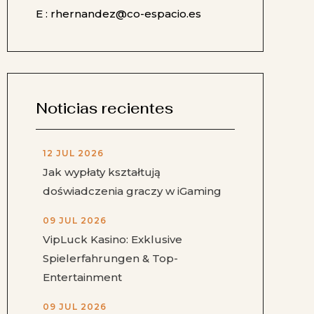
E : rhernandez@co-espacio.es
Noticias recientes
12 JUL 2026
Jak wypłaty kształtują
doświadczenia graczy w iGaming
09 JUL 2026
VipLuck Kasino: Exklusive
Spielerfahrungen & Top-
Entertainment
09 JUL 2026