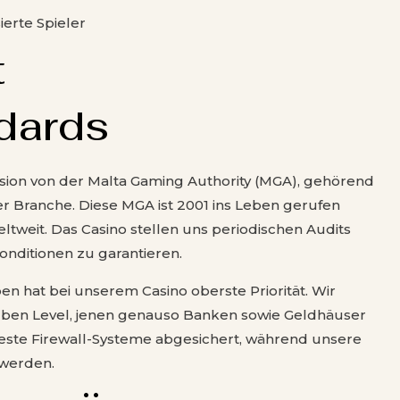
erte Spieler
t
dards
ession von der Malta Gaming Authority (MGA), gehörend
 Branche. Diese MGA ist 2001 ins Leben gerufen
eltweit. Das Casino stellen uns periodischen Audits
onditionen zu garantieren.
n hat bei unserem Casino oberste Priorität. Wir
elben Level, jenen genauso Banken sowie Geldhäuser
ueste Firewall-Systeme abgesichert, während unsere
 werden.