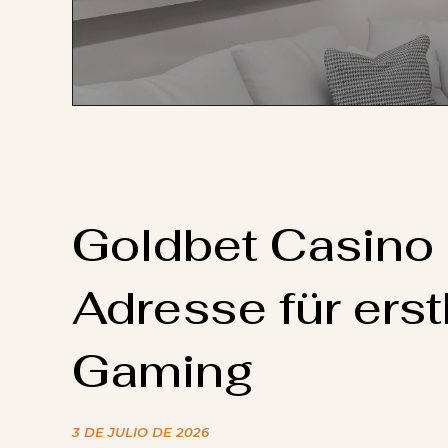
Goldbet Casino 
Adresse für ers
Gaming
3 DE JULIO DE 2026