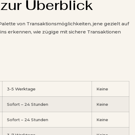
zur Überblick
Palette von Transaktionsmöglichkeiten, jene gezielt auf
s erkennen, wie zügige mit sichere Transaktionen
3-5 Werktage
Keine
Sofort – 24 Stunden
Keine
Sofort – 24 Stunden
Keine
3-7 Werktage
Keine