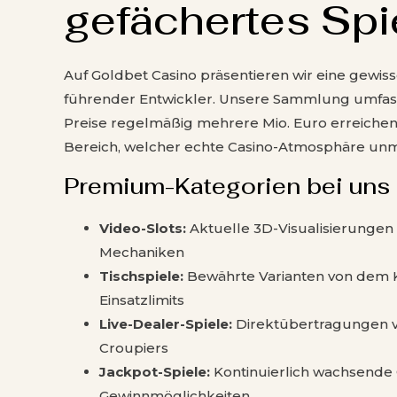
gefächertes Sp
Auf Goldbet Casino präsentieren wir eine gewis
führender Entwickler. Unsere Sammlung umfass
Preise regelmäßig mehrere Mio. Euro erreichen.
Bereich, welcher echte Casino-Atmosphäre unmit
Premium-Kategorien bei uns
Video-Slots:
Aktuelle 3D-Visualisierungen 
Mechaniken
Tischspiele:
Bewährte Varianten von dem K
Einsatzlimits
Live-Dealer-Spiele:
Direktübertragungen v
Croupiers
Jackpot-Spiele:
Kontinuierlich wachsende
Gewinnmöglichkeiten