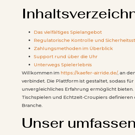
Inhaltsverzeich
Das vielfältiges Spielangebot
Regulatorische Kontrolle und Sicherheits
Zahlungsmethoden im Überblick
Support rund über die Uhr
Unterwegs Spielerlebnis
Willkommen im
https://kaefer-airride.de/
, an d
verbindet. Die Plattform ist gestaltet, sodass f
unvergleichliches Erfahrung ermöglicht bieten
Tischspielen und Echtzeit-Croupiers definiere
Branche.
Unser umfassen