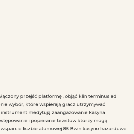
ączony przejść platformę , objąć klin terminus ad
ie wybór, które wspierają gracz utrzymywać
Te instrument medytują zaangażowanie kasyna
tępowanie i popieranie tezistów którzy mogą
 wsparcie liczbie atomowej 85 Bwin kasyno hazardowe