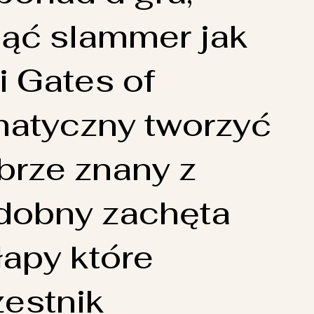
nąć slammer jak
 Gates of
matyczny tworzyć
brze znany z
dobny zachęta
apy które
estnik