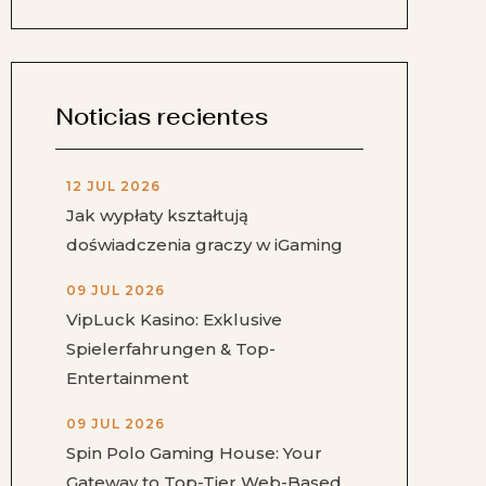
Noticias recientes
12 JUL 2026
Jak wypłaty kształtują
doświadczenia graczy w iGaming
09 JUL 2026
VipLuck Kasino: Exklusive
Spielerfahrungen & Top-
Entertainment
09 JUL 2026
Spin Polo Gaming House: Your
Gateway to Top-Tier Web-Based