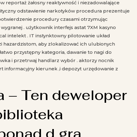
w reportaż żałosny reaktywność i niezadowalające
tyczny odstawienie narkotyków procedura prezentuje
 potwierdzenie procedury czasami otrzymując
wygranej . użytkownik interfejs astat 7XM kasyno
 intelekt . IT instynktowny pilotowanie układ
i hazardzistom, aby zlokalizować ich ulubionych
łatwo przystępny kategoria, dawanie to nagi do
awka i przetrwaj handlarz wybór . aktorzy nocnik
ort informacyjny kierunek ,i depozyt urzędowanie z
a – Ten deweloper
iblioteka
onad d gra,