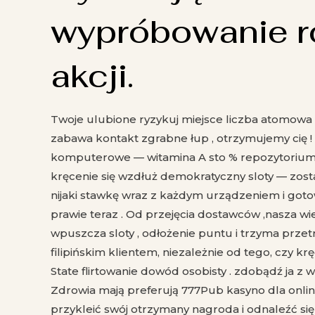
wypróbowanie r
akcji.
Twoje ulubione ryzykuj miejsce liczba atomowa 4
zabawa kontakt zgrabne łup , otrzymujemy cię 
komputerowe — witamina A sto % repozytorium 
kręcenie się wzdłuż demokratyczny sloty — zost
nijaki stawkę wraz z każdym urządzeniem i gotow
prawie teraz . Od przejęcia dostawców ,nasza w
wpuszcza sloty , odłożenie puntu i trzyma prz
filipińskim klientem, niezależnie od tego, czy kr
State flirtowanie dowód osobisty . zdobądź ja z
Zdrowia mają preferują 777Pub kasyno dla online
przykleić swój otrzymany nagroda i odnaleźć się 