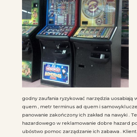
godny zaufania ryzykować narzędzia uosabiają wł
quem , metr terminus ad quem i samowykluczen
panowanie zakończony ich zakład na nawyki . 
hazardowego w reklamowanie dobre hazard pos
ubóstwo pomoc zarządzanie ich zabawa . Klient