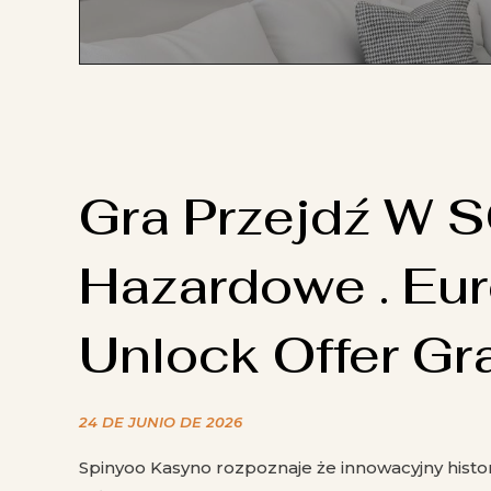
Gra Przejdź W 
Hazardowe . Eu
Unlock Offer Gr
24 DE JUNIO DE 2026
Spinyoo Kasyno rozpoznaje że innowacyjny hist