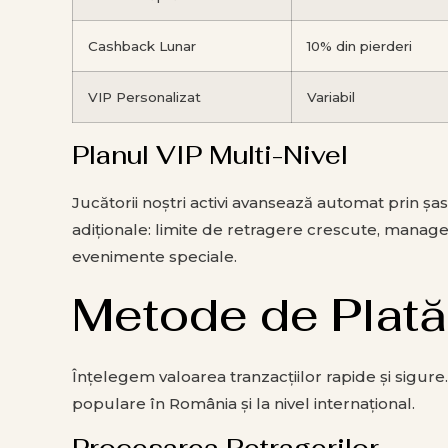
Cashback Lunar
10% din pierderi
VIP Personalizat
Variabil
Planul VIP Multi-Nivel
Jucătorii noștri activi avansează automat prin șase 
adiționale: limite de retragere crescute, manageri 
evenimente speciale.
Metode de Plată
Înțelegem valoarea tranzacțiilor rapide și sigure
populare în România și la nivel internațional.