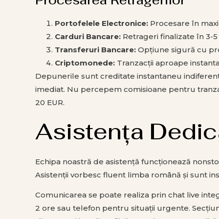
Procesarea Retragerilor
Portofelele Electronice:
Procesare în maxim
Carduri Bancare:
Retrageri finalizate în 3-
Transferuri Bancare:
Opțiune sigură cu pro
Criptomonede:
Tranzacții aproape instanta
Depunerile sunt creditate instantaneu indiferen
imediat. Nu percepem comisioane pentru tranzacți
20 EUR.
Asistența Dedic
Echipa noastră de asistență funcționează nonsto
Asistenții vorbesc fluent limba română și sunt instr
Comunicarea se poate realiza prin chat live inte
2 ore sau telefon pentru situații urgente. Secți