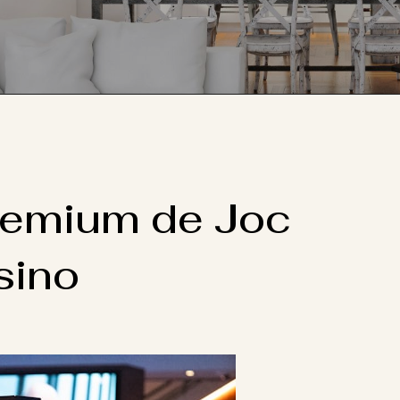
Premium de Joc
asino