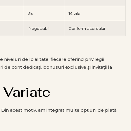
5x
14 zile
Negociabil
Conform acordului
niveluri de loialitate, fiecare oferind privilegii
de cont dedicați, bonusuri exclusive și invitații la
 Variate
. Din acest motiv, am integrat multe opțiuni de plată