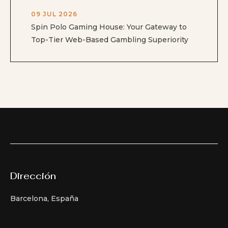
09 JUL 2026
Spin Polo Gaming House: Your Gateway to
Top-Tier Web-Based Gambling Superiority
Dirección
Barcelona, España