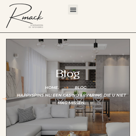
Blog
HOME.
BLOG
HAPPYSPINS NL: EEN CASINO ERVARING DIE U NIET
MAG MISSEN.