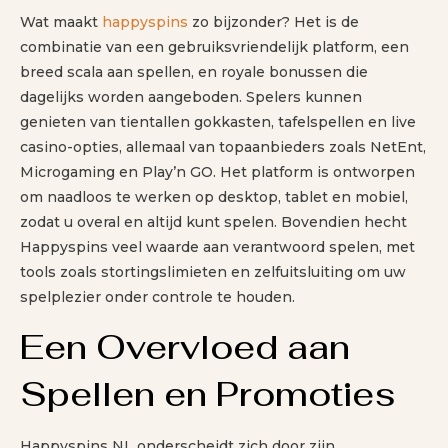
Wat maakt
happyspins
zo bijzonder? Het is de
combinatie van een gebruiksvriendelijk platform, een
breed scala aan spellen, en royale bonussen die
dagelijks worden aangeboden. Spelers kunnen
genieten van tientallen gokkasten, tafelspellen en live
casino-opties, allemaal van topaanbieders zoals NetEnt,
Microgaming en Play’n GO. Het platform is ontworpen
om naadloos te werken op desktop, tablet en mobiel,
zodat u overal en altijd kunt spelen. Bovendien hecht
Happyspins veel waarde aan verantwoord spelen, met
tools zoals stortingslimieten en zelfuitsluiting om uw
spelplezier onder controle te houden.
Een Overvloed aan
Spellen en Promoties
Happyspins NL onderscheidt zich door zijn