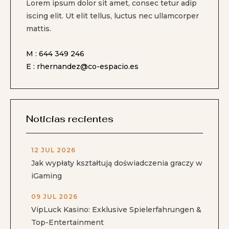
Lorem ipsum dolor sit amet, consec tetur adip
iscing elit. Ut elit tellus, luctus nec ullamcorper
mattis.
M : 644 349 246
E : rhernandez@co-espacio.es
Noticias recientes
12 JUL 2026
Jak wypłaty kształtują doświadczenia graczy w
iGaming
09 JUL 2026
VipLuck Kasino: Exklusive Spielerfahrungen &
Top-Entertainment