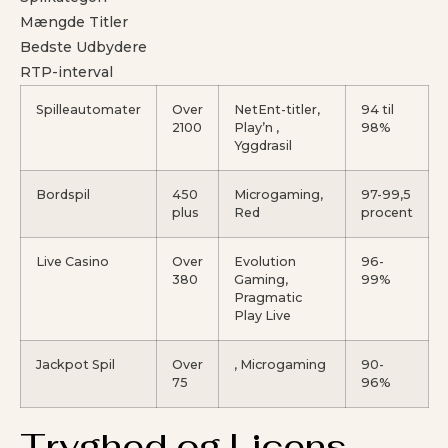
Mængde Titler
Bedste Udbydere
RTP-interval
Spilleautomater
Over
NetEnt-titler,
94 til
2100
Play’n ,
98%
Yggdrasil
Bordspil
450
Microgaming,
97-99,5
plus
Red
procent
Live Casino
Over
Evolution
96-
380
Gaming,
99%
Pragmatic
Play Live
Jackpot Spil
Over
, Microgaming
90-
75
96%
Tryghed og Licens