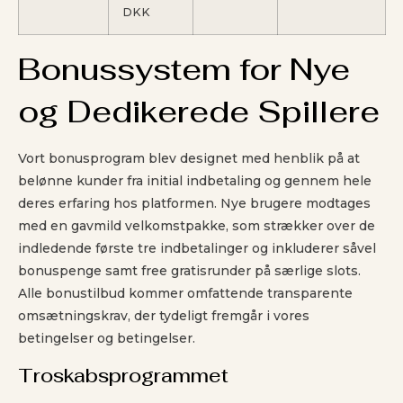
DKK
Bonussystem for Nye
og Dedikerede Spillere
Vort bonusprogram blev designet med henblik på at
belønne kunder fra initial indbetaling og gennem hele
deres erfaring hos platformen. Nye brugere modtages
med en gavmild velkomstpakke, som strækker over de
indledende første tre indbetalinger og inkluderer såvel
bonuspenge samt free gratisrunder på særlige slots.
Alle bonustilbud kommer omfattende transparente
omsætningskrav, der tydeligt fremgår i vores
betingelser og betingelser.
Troskabsprogrammet