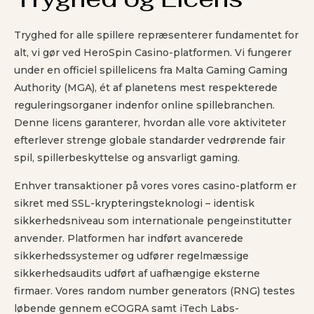
Tryghed for alle spillere repræsenterer fundamentet for
alt, vi gør ved HeroSpin Casino-platformen. Vi fungerer
under en officiel spillelicens fra Malta Gaming Gaming
Authority (MGA), ét af planetens mest respekterede
reguleringsorganer indenfor online spillebranchen.
Denne licens garanterer, hvordan alle vore aktiviteter
efterlever strenge globale standarder vedrørende fair
spil, spillerbeskyttelse og ansvarligt gaming.
Enhver transaktioner på vores vores casino-platform er
sikret med SSL-krypteringsteknologi – identisk
sikkerhedsniveau som internationale pengeinstitutter
anvender. Platformen har indført avancerede
sikkerhedssystemer og udfører regelmæssige
sikkerhedsaudits udført af uafhængige eksterne
firmaer. Vores random number generators (RNG) testes
løbende gennem eCOGRA samt iTech Labs-