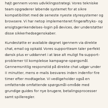
højt gennem vores udviklingsstrategi. Vores tekniske
team opgraderer løbende systemet for at sikre
kompatibilitet med de seneste nyeste styresystemer og
browsere. Vi har netop implementeret fingeraftryks- og
ansigtsgenkendelses-login på devices, der understøtter
disse sikkerhedsegenskaber.
Kundestøtte er available døgnet igennem via direkte
chat, email og opkald. Vores supportteam taler perfekt
dansk plus er uddannet i at løse alt muligt fra support-
problemer til komplekse kampagne-spørgsmål.
Gennemsnitlig responstid på direkte chat udgør under
II minutter, mens e-mails besvares inden indenfor fire
timer efter modtagelse. Vi vedligeholder også en
omfattende omfattende spørgsmål-område med
grundige guides for nye brugere, betalingsprocesser
samt spilleregler.