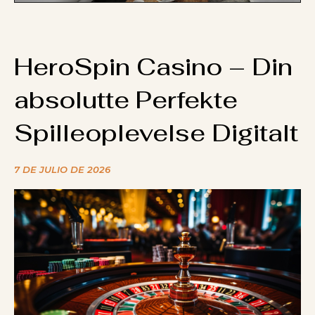
HeroSpin Casino – Din
absolutte Perfekte
Spilleoplevelse Digitalt
7 DE JULIO DE 2026