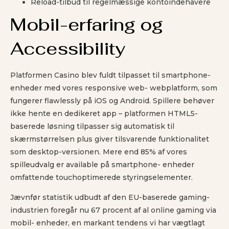
Reload-tilbud til regelmæssige kontoindehavere
Mobil-erfaring og
Accessibility
Platformen Casino blev fuldt tilpasset til smartphone-
enheder med vores responsive web- webplatform, som
fungerer flawlessly på iOS og Android. Spillere behøver
ikke hente en dedikeret app – platformen HTML5-
baserede løsning tilpasser sig automatisk til
skærmstørrelsen plus giver tilsvarende funktionalitet
som desktop-versionen. Mere end 85% af vores
spilleudvalg er available på smartphone- enheder
omfattende touchoptimerede styringselementer.
Jævnfør statistik udbudt af den EU-baserede gaming-
industrien foregår nu 67 procent af al online gaming via
mobil- enheder, en markant tendens vi har vægtlagt