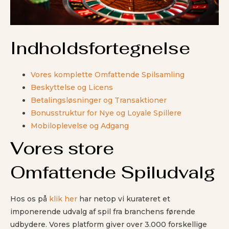
Indholdsfortegnelse
Vores komplette Omfattende Spilsamling
Beskyttelse og Licens
Betalingsløsninger og Transaktioner
Bonusstruktur for Nye og Loyale Spillere
Mobiloplevelse og Adgang
Vores store
Omfattende Spiludvalg
Hos os på
klik her
har netop vi kurateret et
imponerende udvalg af spil fra branchens førende
udbydere. Vores platform giver over 3.000 forskellige