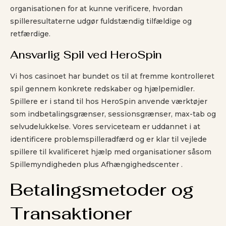
organisationen for at kunne verificere, hvordan
spilleresultaterne udgør fuldstændig tilfældige og
retfærdige.
Ansvarlig Spil ved HeroSpin
Vi hos casinoet har bundet os til at fremme kontrolleret
spil gennem konkrete redskaber og hjælpemidler.
Spillere er i stand til hos HeroSpin anvende værktøjer
som indbetalingsgrænser, sessionsgrænser, max-tab og
selvudelukkelse. Vores serviceteam er uddannet i at
identificere problemspilleradfærd og er klar til vejlede
spillere til kvalificeret hjælp med organisationer såsom
Spillemyndigheden plus Afhængighedscenter .
Betalingsmetoder og
Transaktioner