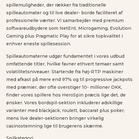
spillemuligheder, der rækker fra traditionelle
spilleautomater og til live dealer- borde faciliteret af
professionelle værter. Vi samarbejder med premium
softwareudbydere som NetEnt, Microgaming, Evolution
Gaming plus Pragmatic Play for at sikre topkvalitet i
enhver eneste spillesession.
Spilleautomaterne udgør fundamentet i vores udbud
omfattende titler, hvilke favner ethvert temaer samt
volatilitetsniveauer. Startende fra høj-RTP maskiner
med afkast på mere end 97% og til progressive jackpots
med præmier, der ofte overstiger 10- millioner DKK,
finder vores spillere hos HeroSpin præcis lige det, de
ønsker. Vores bordspil-sektion inkluderer adskillige
varianter med blackjack, roulett, baccarat plus poker,
mens live dealer-sektionen bringer virkelig
casinostemning lige til brugerens skærme.
Spilkategori